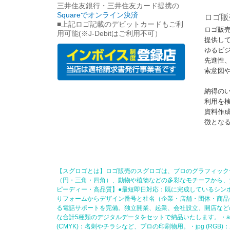
三井住友銀行・三井住友カード提携の
Squareでオンライン決済
ロゴ販
■上記ロゴ記載のデビットカードもご利
ロゴ販
用可能(※J-Debitはご利用不可）
提供して
ゆるビ
先進性
索意図
納得の
利用を
資料作
徴とな
【スグロゴとは】ロゴ販売のスグロゴは、プロのグラフィック
（円・三角・四角）、動物や植物などの多彩なモチーフから、
ピーディー・高品質】●最短即日対応：既に完成しているシン
りフォームからデザイン番号と社名（企業・店舗・団体・商品
る電話サポートを完備。独立開業、起業、会社設立、開店など
な合計5種類のデジタルデータをセットで納品いたします。・ai (
(CMYK)：名刺やチラシなど、プロの印刷物用。・jpg (R