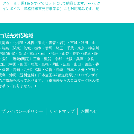
ースケール、黒1色をすべてセットにして納品します。●バック
応。インボイス（適格請求書発行事業者）にも対応済みです。納
ゴ販売対応地域
北海道〉北海道・札幌〈東北〉青森・岩手・宮城・秋田・山
・福島〈関東〉茨城・栃木・群馬・埼玉・千葉・東京・神奈川
中部(東海)〉新潟・富山・石川・福井・山梨・長野・岐阜・静
・愛知〈近畿(関西)〉三重・滋賀・京都・大阪・兵庫・奈良・
歌山〈中国・四国〉鳥取・島根・岡山・広島・山口・徳島・香
・愛媛・高知〈九州〉福岡・佐賀・長崎・熊本・大分・宮崎・
児島・沖縄（送料無料）日本全国(47都道府県)よりロゴデザイ
のご依頼を承っております。（※海外からのロゴマーク購入依
は承っておりません。）
プライバシーポリシー
サイトマップ
お問合せ