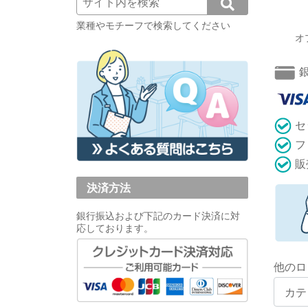
業種やモチーフで検索してください
オ
セ
フ
販
決済方法
銀行振込および下記のカード決済に対
応しております。
他のロ