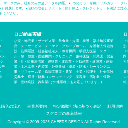
型、マークのみ、社名のみの全データを網羅。●3つのカラー形態：フルカラー、グレ
-Rも付属します。●信頼の取引とサポート：銀行振込・クレジットカード決済に対
せください。
ロゴ納品実績
ロ
・
小売・卸売業・サービス業・飲食業・介護・看護・福祉施設事業
〈
ロ
所・デイサービス・デイケア・グループホーム・介護老人保健施
形
ー
設・訪問看護・社会福祉法人・教育機関・学習支援業・スクー
〈
パン
ル・塾・教室・医療機関・クリニック・歯科医院・開業医・製造
岡
グシ
業・IT・情報通信業・運輸業・運送業・不動産業・建設業・建築
和
広告
業・土木工事・内装業・外壁改修・塗装・防水・シーリング工
川
・
事・リフォーム業・造園工事業・農業・士業・税理士・社会保険
鹿
※
労務士・経営・財務コンサルティング・美容業・宿泊業・保険
ン
業・動物病院・葬祭業(その他業種にも対応しています。)
頼
ら購入の流れ
事業所案内
特定商取引法に基づく表記
利用規約
スグロゴの新着情報
Copyright © 2009-
2026 CHEERS DESIGN All Rights Reserved.