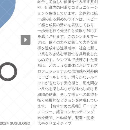
融合して新しい価値を生み出す共創
や、組織内の円滑なコミュニケーシ
ョンを象徴しています。全体的に統
一感のある斜めのラインは、スピー
ド感と成長の勢いを表現しており、
一歩先を行く先見性と柔軟な対応力
を感じさせます。このシンボルマー
クは、個々の力を結集して大きな目
標を達成する連帯感や、社会に新し
い風を吹き込む革新性を具現化した
ものです。シンプルで洗練された造
形は、どのような媒体においてもプ
ロフェッショナルな信頼感を対外的
にアピールします。滑らかなシルエ
ットがもたらす安心感と、絶え間な
い変化を楽しみながら進化し続ける
組織の結束、そして明日への希望を
拓く発展的なビジョンを体現してい
ます。【おすすめの業種】IT・テク
ノロジー、経営コンサルティング、
医療機関、不動産業、製造・開発、
広告クリエイティブ