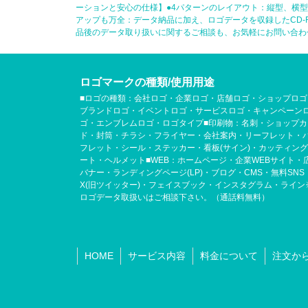
ーションと安心の仕様】●4パターンのレイアウト：縦型、横
アップも万全：データ納品に加え、ロゴデータを収録したCD
品後のデータ取り扱いに関するご相談も、お気軽にお問い合わ
ロゴマークの種類/使用用途
■ロゴの種類：会社ロゴ・企業ロゴ・店舗ロゴ・ショップロゴ
ブランドロゴ・イベントロゴ・サービスロゴ・キャンペーン
ゴ・エンブレムロゴ・ロゴタイプ■印刷物：名刺・ショップカ
ド・封筒・チラシ・フライヤー・会社案内・リーフレット・
フレット・シール・ステッカー・看板(サイン)・カッティン
ート・ヘルメット■WEB：ホームページ・企業WEBサイト・
バナー・ランディングページ(LP)・ブログ・CMS・無料SNS
X(旧ツイッター)・フェイスブック・インスタグラム・ライン
ロゴデータ取扱いはご相談下さい。（通話料無料）
HOME
サービス内容
料金について
注文か