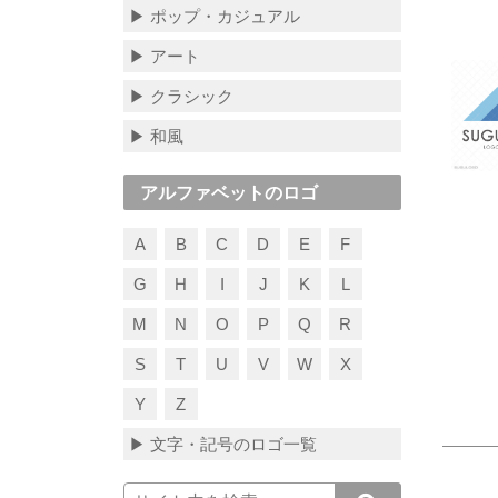
▶ ポップ・カジュアル
▶ アート
▶ クラシック
▶ 和風
アルファベットのロゴ
A
B
C
D
E
F
G
H
I
J
K
L
M
N
O
P
Q
R
S
T
U
V
W
X
Y
Z
▶ 文字・記号のロゴ一覧