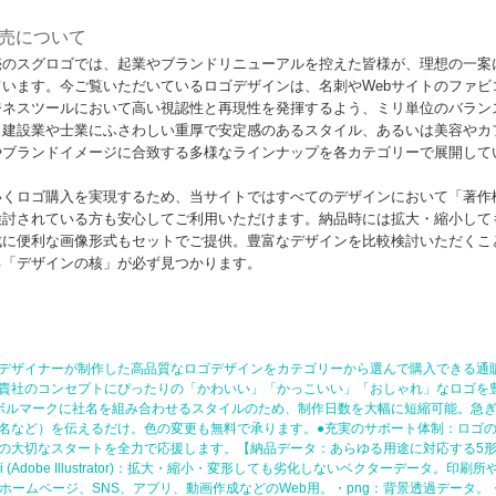
売について
売のスグロゴでは、起業やブランドリニューアルを控えた皆様が、理想の一案
います。今ご覧いただいているロゴデザインは、名刺やWebサイトのファビ
ジネスツールにおいて高い視認性と再現性を発揮するよう、ミリ単位のバラン
、建設業や士業にふさわしい重厚で安定感のあるスタイル、あるいは美容やカ
やブランドイメージに合致する多様なラインナップを各カテゴリーで展開して
いくロゴ購入を実現するため、当サイトではすべてのデザインにおいて「著作
検討されている方も安心してご利用いただけます。納品時には拡大・縮小して
成に便利な画像形式もセットでご提供。豊富なデザインを比較検討いただくこ
る「デザインの核」が必ず見つかります。
デザイナーが制作した高品質なロゴデザインをカテゴリーから選んで購入できる通
貴社のコンセプトにぴったりの「かわいい」「かっこいい」「おしゃれ」なロゴを
ボルマークに社名を組み合わせるスタイルのため、制作日数を大幅に短縮可能。急ぎ
名など）を伝えるだけ。色の変更も無料で承ります。●充実のサポート体制：ロゴ
の大切なスタートを全力で応援します。【納品データ：あらゆる用途に対応する5形
Adobe Illustrator)：拡大・縮小・変形しても劣化しないベクターデータ。印
GB)：ホームページ、SNS、アプリ、動画作成などのWeb用。・png：背景透過デー