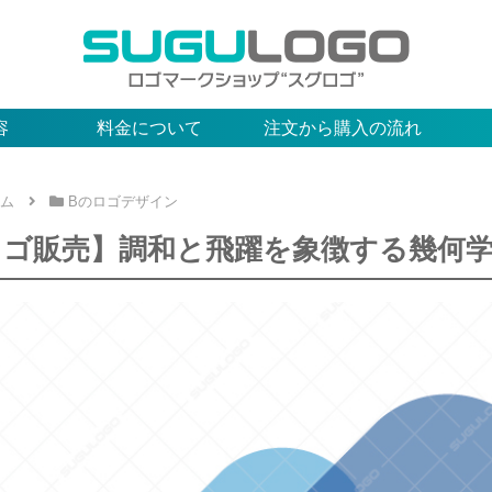
容
料金について
注文から購入の流れ
ム
Bのロゴデザイン
ロゴ販売】調和と飛躍を象徴する幾何