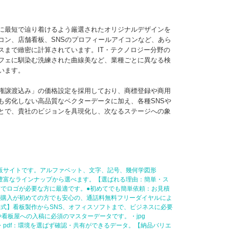
に最短で辿り着けるよう厳選されたオリジナルデザインを
コン、店舗看板、SNSのプロフィールアイコンなど、あら
スまで緻密に計算されています。IT・テクノロジー分野の
フェに馴染む洗練された曲線美など、業種ごとに異なる検
います。
権譲渡込み」の価格設定を採用しており、商標登録や商用
も劣化しない高品質なベクターデータに加え、各種SNSや
とで、貴社のビジョンを具現化し、次なるステージへの象
販サイトです。アルファベット、文字、記号、幾何学図形
豊富なラインナップから選べます。【選ばれる理由：簡単・ス
でロゴが必要な方に最適です。●初めてでも簡単依頼：お見積
の購入が初めての方でも安心の、通話料無料フリーダイヤルによ
式】看板製作からSNS、オフィスソフトまで、ビジネスに必要
刷所や看板屋への入稿に必須のマスターデータです。・jpg
タ。・pdf：環境を選ばず確認・共有ができるデータ。【納品バリエ