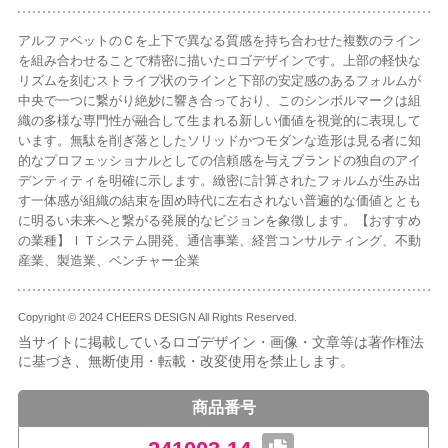
アルファベットのＣを上下で異なる質感を持ち合わせた複数のライン
を組み合わせることで精密に描いたロゴデザインです。上部の軽快な
リズムを刻むストライプ状のラインと下部の安定感のあるフォルムが
中央で一つに繋がり絶妙に響き合っており、このシンボルマークは組
織の多様な専門性が融合して生まれる新しい価値を視覚的に表現して
います。無駄を削ぎ落としたソリッドかつモダンな造形は見る者に知
的なプロフェッショナルとしての信頼感を与えブランドの独自のアイ
デンティティを明確に示します。緻密に計算されたフォルムが生み出
す一体感が組織の結束を固め時代に左右されない普遍的な価値ととも
に明るい未来へと繋がる発展的なビジョンを象徴します。【おすすめ
の業種】ＩＴシステム開発、通信事業、経営コンサルティング、不動
産業、製造業、ベンチャー企業
Copyright © 2024 CHEERS DESIGN All Rights Reserved.
当サイトに掲載しているロゴデザイン・画像・文章等は著作権法
に基づき、無断使用・転載・改変使用を禁止します。
商品番号