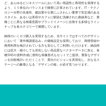
ど、あらゆるビジネスツールにおいて高い視認性と再現性を発揮する
よう、ミリ単位のバランスまで緻密に計算されています。IT・テクノ
ロジー分野の先進性、建設業や士業にふさわしい重厚で安定感のある
スタイル、あるいは美容やカフェに馴染む洗練された曲線美など、業
種ごとに異なる検索意図やブランドイメージに合致する多様なライン
ナップを各カテゴリーで展開しています。
納得のいくロゴ購入を実現するため、当サイトではすべてのデザイン
において「著作権譲渡込み」の価格設定を採用しており、商標登録や
商用利用を検討されている方も安心してご利用いただけます。納品時
には拡大・縮小しても劣化しない高品質なベクターデータに加え、各
種SNSや資料作成に便利な画像形式もセットでご提供。豊富なデザイ
ンを比較検討いただくことで、貴社のビジョンを具現化し、次なるス
テージへの象徴となる「デザインの核」が必ず見つかります。