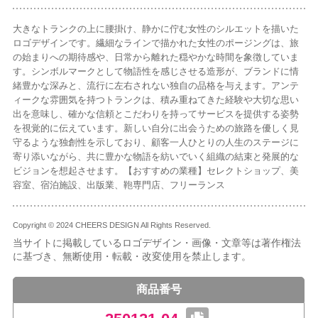
大きなトランクの上に腰掛け、静かに佇む女性のシルエットを描いた
ロゴデザインです。繊細なラインで描かれた女性のポージングは、旅
の始まりへの期待感や、日常から離れた穏やかな時間を象徴していま
す。シンボルマークとして物語性を感じさせる造形が、ブランドに情
緒豊かな深みと、流行に左右されない独自の品格を与えます。アンテ
ィークな雰囲気を持つトランクは、積み重ねてきた経験や大切な思い
出を意味し、確かな信頼とこだわりを持ってサービスを提供する姿勢
を視覚的に伝えています。新しい自分に出会うための旅路を優しく見
守るような独創性を示しており、顧客一人ひとりの人生のステージに
寄り添いながら、共に豊かな物語を紡いでいく組織の結束と発展的な
ビジョンを想起させます。【おすすめの業種】セレクトショップ、美
容室、宿泊施設、出版業、鞄専門店、フリーランス
Copyright © 2024 CHEERS DESIGN All Rights Reserved.
当サイトに掲載しているロゴデザイン・画像・文章等は著作権法
に基づき、無断使用・転載・改変使用を禁止します。
商品番号