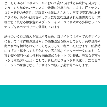
ど、あらゆるビジネスツールにおいて高い視認性と再現性を発揮する
よう、ミリ単位のバランスまで緻密に計算されています。IT・テクノ
ロジー分野の先進性、建設業や士業にふさわしい重厚で安定感のある
スタイル、あるいは美容やカフェに馴染む洗練された曲線美など、業
種ごとに異なる検索意図やブランドイメージに合致する多様なライン
ナップを各カテゴリーで展開しています。
納得のいくロゴ購入を実現するため、当サイトではすべてのデザイン
において「著作権譲渡込み」の価格設定を採用しており、商標登録や
商用利用を検討されている方も安心してご利用いただけます。納品時
には拡大・縮小しても劣化しない高品質なベクターデータに加え、各
種SNSや資料作成に便利な画像形式もセットでご提供。豊富なデザイ
ンを比較検討いただくことで、貴社のビジョンを具現化し、次なるス
テージへの象徴となる「デザインの核」が必ず見つかります。