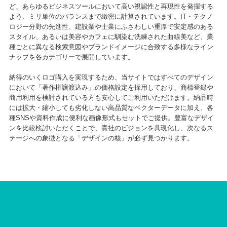
ど、あらゆるビジネスツールにおいて高い視認性と再現性を発揮する
よう、ミリ単位のバランスまで緻密に計算されています。IT・テクノ
ロジー分野の先進性、建設業や士業にふさわしい重厚で安定感のある
スタイル、あるいは美容やカフェに馴染む洗練された曲線美など、業
種ごとに異なる検索意図やブランドイメージに合致する多様なライン
ナップを各カテゴリーで展開しています。
納得のいくロゴ購入を実現するため、当サイトではすべてのデザイン
において「著作権譲渡込み」の価格設定を採用しており、商標登録や
商用利用を検討されている方も安心してご利用いただけます。納品時
には拡大・縮小しても劣化しない高品質なベクターデータに加え、各
種SNSや資料作成に便利な画像形式もセットでご提供。豊富なデザイ
ンを比較検討いただくことで、貴社のビジョンを具現化し、次なるス
テージへの象徴となる「デザインの核」が必ず見つかります。