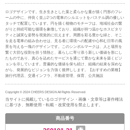
ロゴデザインです。生き生きとした葉と柔らかな蔓が描く円形のフレ
ームの中に、仲良く並ぶ2つの電車のシルエットをパステル調の優しい
タッチで配置しています。円を描く植物のモチーフは、地域社会の繋
がりと持続可能な循環を象徴しており、組織が持つ温かなホスピタリ
ティと誠実な姿勢を視覚的に伝えます。周囲を彩る豊かな緑と、そこ
を走る電車の組み合わせは、見る者に環境への配慮や心和む日常の風
景を与える一塊のデザインです。このシンボルマークは、人と場所を
繋ぐ大切な役割を担う情熱と、暮らしに寄り添う新しい価値を形にし
たものであり、真心を込めたサービスを通じて豊かな未来を築くビジ
ョンを示しています。普遍的な価値を保ち続け、組織の結束を深めな
がら、発展的なビジョンを力強く後押しします。【おすすめの業種】
旅行代理店、交通インフラ、不動産管理、保育、公共施設
Copyright © 2024 CHEERS DESIGN All Rights Reserved.
当サイトに掲載しているロゴデザイン・画像・文章等は著作権法
に基づき、無断使用・転載・改変使用を禁止します。
商品番号