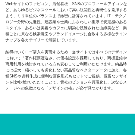
Webサイトのファビコン、店舗看板、SNSのプロフィールアイコンな
ど、あらゆるビジネスツールにおいて高い視認性と再現性を発揮する
よう、ミリ単位のバランスまで緻密に計算されています。IT・テクノ
ロジー分野の先進性、建設業や士業にふさわしい重厚で安定感のある
スタイル、あるいは美容やカフェに馴染む洗練された曲線美など、業
種ごとに異なる検索意図やブランドイメージに合致する多様なライン
ナップを各カテゴリーで展開しています。
納得のいくロゴ購入を実現するため、当サイトではすべてのデザイン
において「著作権譲渡込み」の価格設定を採用しており、商標登録や
商用利用を検討されている方も安心してご利用いただけます。納品時
には拡大・縮小しても劣化しない高品質なベクターデータに加え、各
種SNSや資料作成に便利な画像形式もセットでご提供。豊富なデザイ
ンを比較検討いただくことで、貴社のビジョンを具現化し、次なるス
テージへの象徴となる「デザインの核」が必ず見つかります。