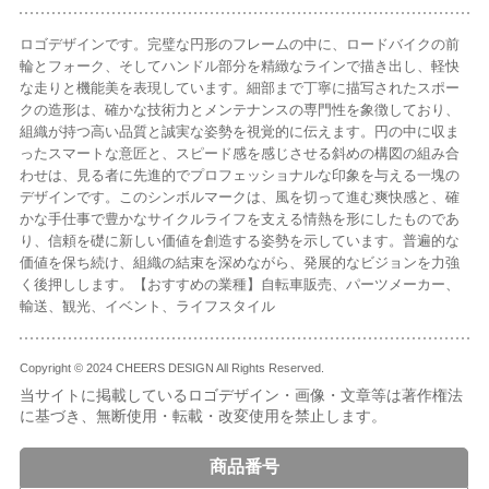
ロゴデザインです。完璧な円形のフレームの中に、ロードバイクの前
輪とフォーク、そしてハンドル部分を精緻なラインで描き出し、軽快
な走りと機能美を表現しています。細部まで丁寧に描写されたスポー
クの造形は、確かな技術力とメンテナンスの専門性を象徴しており、
組織が持つ高い品質と誠実な姿勢を視覚的に伝えます。円の中に収ま
ったスマートな意匠と、スピード感を感じさせる斜めの構図の組み合
わせは、見る者に先進的でプロフェッショナルな印象を与える一塊の
デザインです。このシンボルマークは、風を切って進む爽快感と、確
かな手仕事で豊かなサイクルライフを支える情熱を形にしたものであ
り、信頼を礎に新しい価値を創造する姿勢を示しています。普遍的な
価値を保ち続け、組織の結束を深めながら、発展的なビジョンを力強
く後押しします。【おすすめの業種】自転車販売、パーツメーカー、
輸送、観光、イベント、ライフスタイル
Copyright © 2024 CHEERS DESIGN All Rights Reserved.
当サイトに掲載しているロゴデザイン・画像・文章等は著作権法
に基づき、無断使用・転載・改変使用を禁止します。
商品番号