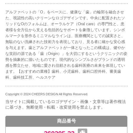
アルファベットの「O」をベースに、健康な「歯」の輪郭を融合させ
た、視認性の高いクリーンなロゴデザインです。中央に配置されたソ
リッドなOのフォルムは、オーラルケア（Oral care）の専門性と、患
者様を全方位から支える包括的なサポートを象徴しています。シンボ
ルマークを形作るミニマルなラインは、医療機関としての誠実さと、
無駄のない洗練された技術力を表現しており、見る者に確かな安心感
を与えます。歯とアルファベットが一体となったこの構成は、健やか
な笑顔の源である「歯（Origin）」を大切にするというクリニックの姿
勢を抽象的に描いたものです。現代的なシンプルさがブランドの透明
感を際立たせ、地域に愛され信頼される歯科医療の未来を体現してい
ます。【おすすめの業種】歯科、小児歯科、歯科口腔外科、審美歯
科、歯科技工所、ヘルスケア
Copyright © 2024 CHEERS DESIGN All Rights Reserved.
当サイトに掲載しているロゴデザイン・画像・文章等は著作権法
に基づき、無断使用・転載・改変使用を禁止します。
商品番号