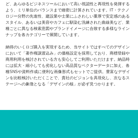
ど、あらゆるビジネスツールにおいて高い視認性と再現性を発揮する
よう、ミリ単位のバランスまで緻密に計算されています。IT・テクノ
ロジー分野の先進性、建設業や士業にふさわしい重厚で安定感のある
スタイル、あるいは美容やカフェに馴染む洗練された曲線美など、業
種ごとに異なる検索意図やブランドイメージに合致する多様なライン
ナップを各カテゴリーで展開しています。
納得のいくロゴ購入を実現するため、当サイトではすべてのデザイン
において「著作権譲渡込み」の価格設定を採用しており、商標登録や
商用利用を検討されている方も安心してご利用いただけます。納品時
には拡大・縮小しても劣化しない高品質なベクターデータに加え、各
種SNSや資料作成に便利な画像形式もセットでご提供。豊富なデザイ
ンを比較検討いただくことで、貴社のビジョンを具現化し、次なるス
テージへの象徴となる「デザインの核」が必ず見つかります。