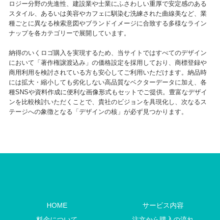
ロジー分野の先進性、建設業や士業にふさわしい重厚で安定感のある
スタイル、あるいは美容やカフェに馴染む洗練された曲線美など、業
種ごとに異なる検索意図やブランドイメージに合致する多様なライン
ナップを各カテゴリーで展開しています。
納得のいくロゴ購入を実現するため、当サイトではすべてのデザイン
において「著作権譲渡込み」の価格設定を採用しており、商標登録や
商用利用を検討されている方も安心してご利用いただけます。納品時
には拡大・縮小しても劣化しない高品質なベクターデータに加え、各
種SNSや資料作成に便利な画像形式もセットでご提供。豊富なデザイ
ンを比較検討いただくことで、貴社のビジョンを具現化し、次なるス
テージへの象徴となる「デザインの核」が必ず見つかります。
HOME
サービス内容
料金について
注文から購入の流れ