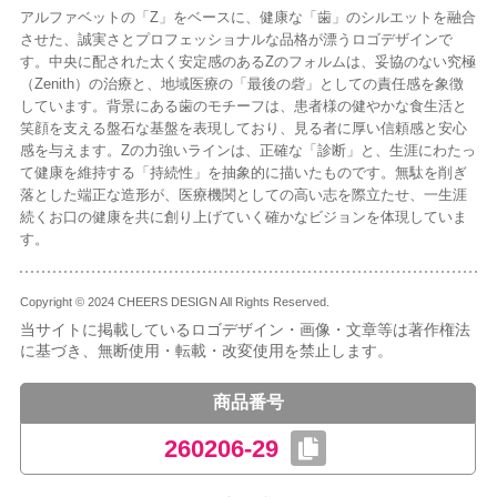
アルファベットの「Z」をベースに、健康な「歯」のシルエットを融合
させた、誠実さとプロフェッショナルな品格が漂うロゴデザインで
す。中央に配された太く安定感のあるZのフォルムは、妥協のない究極
（Zenith）の治療と、地域医療の「最後の砦」としての責任感を象徴
しています。背景にある歯のモチーフは、患者様の健やかな食生活と
笑顔を支える盤石な基盤を表現しており、見る者に厚い信頼感と安心
感を与えます。Zの力強いラインは、正確な「診断」と、生涯にわたっ
て健康を維持する「持続性」を抽象的に描いたものです。無駄を削ぎ
落とした端正な造形が、医療機関としての高い志を際立たせ、一生涯
続くお口の健康を共に創り上げていく確かなビジョンを体現していま
す。
Copyright © 2024 CHEERS DESIGN All Rights Reserved.
当サイトに掲載しているロゴデザイン・画像・文章等は著作権法
に基づき、無断使用・転載・改変使用を禁止します。
商品番号
260206-29