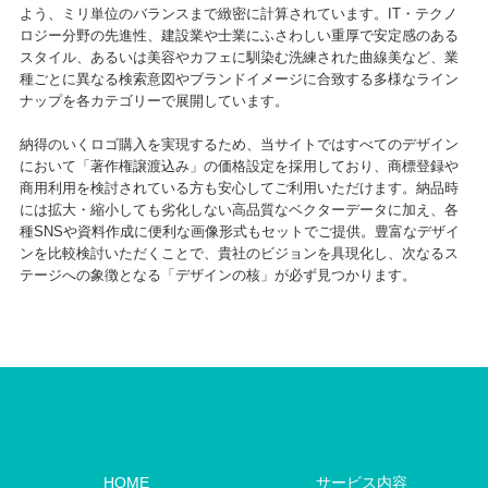
よう、ミリ単位のバランスまで緻密に計算されています。IT・テクノ
ロジー分野の先進性、建設業や士業にふさわしい重厚で安定感のある
スタイル、あるいは美容やカフェに馴染む洗練された曲線美など、業
種ごとに異なる検索意図やブランドイメージに合致する多様なライン
ナップを各カテゴリーで展開しています。
納得のいくロゴ購入を実現するため、当サイトではすべてのデザイン
において「著作権譲渡込み」の価格設定を採用しており、商標登録や
商用利用を検討されている方も安心してご利用いただけます。納品時
には拡大・縮小しても劣化しない高品質なベクターデータに加え、各
種SNSや資料作成に便利な画像形式もセットでご提供。豊富なデザイ
ンを比較検討いただくことで、貴社のビジョンを具現化し、次なるス
テージへの象徴となる「デザインの核」が必ず見つかります。
HOME
サービス内容