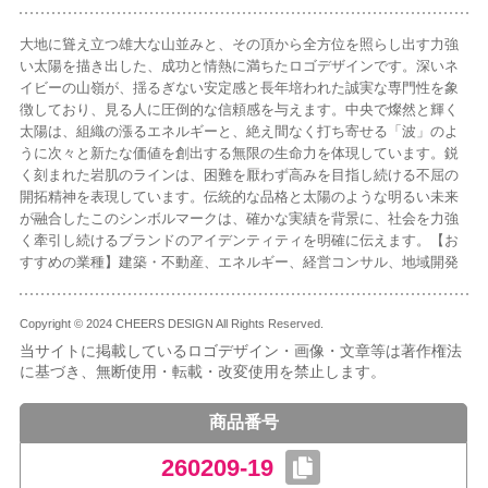
大地に聳え立つ雄大な山並みと、その頂から全方位を照らし出す力強
い太陽を描き出した、成功と情熱に満ちたロゴデザインです。深いネ
イビーの山嶺が、揺るぎない安定感と長年培われた誠実な専門性を象
徴しており、見る人に圧倒的な信頼感を与えます。中央で燦然と輝く
太陽は、組織の漲るエネルギーと、絶え間なく打ち寄せる「波」のよ
うに次々と新たな価値を創出する無限の生命力を体現しています。鋭
く刻まれた岩肌のラインは、困難を厭わず高みを目指し続ける不屈の
開拓精神を表現しています。伝統的な品格と太陽のような明るい未来
が融合したこのシンボルマークは、確かな実績を背景に、社会を力強
く牽引し続けるブランドのアイデンティティを明確に伝えます。【お
すすめの業種】建築・不動産、エネルギー、経営コンサル、地域開発
Copyright © 2024 CHEERS DESIGN All Rights Reserved.
当サイトに掲載しているロゴデザイン・画像・文章等は著作権法
に基づき、無断使用・転載・改変使用を禁止します。
商品番号
260209-19