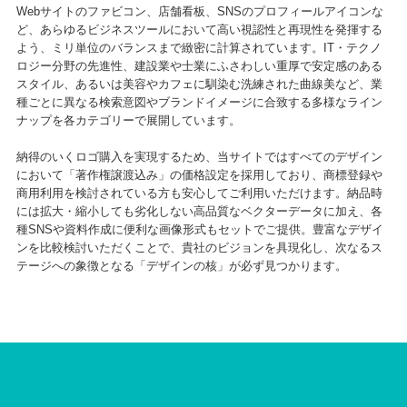
Webサイトのファビコン、店舗看板、SNSのプロフィールアイコンな
ど、あらゆるビジネスツールにおいて高い視認性と再現性を発揮する
よう、ミリ単位のバランスまで緻密に計算されています。IT・テクノ
ロジー分野の先進性、建設業や士業にふさわしい重厚で安定感のある
スタイル、あるいは美容やカフェに馴染む洗練された曲線美など、業
種ごとに異なる検索意図やブランドイメージに合致する多様なライン
ナップを各カテゴリーで展開しています。
納得のいくロゴ購入を実現するため、当サイトではすべてのデザイン
において「著作権譲渡込み」の価格設定を採用しており、商標登録や
商用利用を検討されている方も安心してご利用いただけます。納品時
には拡大・縮小しても劣化しない高品質なベクターデータに加え、各
種SNSや資料作成に便利な画像形式もセットでご提供。豊富なデザイ
ンを比較検討いただくことで、貴社のビジョンを具現化し、次なるス
テージへの象徴となる「デザインの核」が必ず見つかります。