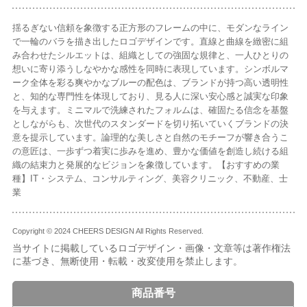
揺るぎない信頼を象徴する正方形のフレームの中に、モダンなライン
で一輪のバラを描き出したロゴデザインです。直線と曲線を緻密に組
み合わせたシルエットは、組織としての強固な規律と、一人ひとりの
想いに寄り添うしなやかな感性を同時に表現しています。シンボルマ
ーク全体を彩る爽やかなブルーの配色は、ブランドが持つ高い透明性
と、知的な専門性を体現しており、見る人に深い安心感と誠実な印象
を与えます。ミニマルで洗練されたフォルムは、確固たる信念を基盤
としながらも、次世代のスタンダードを切り拓いていくブランドの決
意を提示しています。論理的な美しさと自然のモチーフが響き合うこ
の意匠は、一歩ずつ着実に歩みを進め、豊かな価値を創造し続ける組
織の結束力と発展的なビジョンを象徴しています。【おすすめの業
種】IT・システム、コンサルティング、美容クリニック、不動産、士
業
Copyright © 2024 CHEERS DESIGN All Rights Reserved.
当サイトに掲載しているロゴデザイン・画像・文章等は著作権法
に基づき、無断使用・転載・改変使用を禁止します。
商品番号