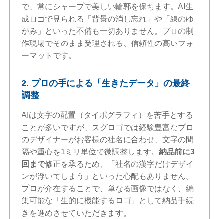
で、常にシャープで美しい輪郭を保ちます。AI生
成ロゴで見られる「背景の消し忘れ」や「線のゆ
がみ」といった不備も一切ありません。プロの制
作現場でそのまま受理される、信頼性の高いフォ
ーマットです。
2. プロの手による「生きたデータ」の最終
調整
AIは文字の配置（タイポグラフィ）を苦手とする
ことが多いですが、スグロゴでは経験豊富なプロ
のデザイナーがお客様の社名に合わせ、文字の間
隔や重心を1ミリ単位で微調整します。
納品前に3
回まで
修正を承るため、「社名の漢字だけデザイ
ンが浮いてしまう」といった心配もありません。
プロが介在することで、単なる画像ではなく、編
集可能な「生的に機能するロゴ」として納品手続
きを進めさせていただきます。