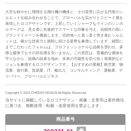
大空を軽やかに飛翔する飛行機の機体と、その背景に広がる円形のシ
ルエットを組み合わせることで、グローバルな広がりとスピード感を
表現したロゴデザインです。上昇していくシャープなラインのシンボ
ルマークは、見る者に先進的でスマートな印象を与え、信頼性の高い
ブランドイメージを構築します。目的地へと真っ直ぐ突き進むシルエ
ットは、確かな技術力と挑戦し続ける姿勢を象徴しています。細部に
までこだわったフォルムは、プロフェッショナルな品格を漂わせ、多
様な媒体でもその存在感を失いません。この意匠は、普遍的な価値を
守りながら、組織の結束を強め、未来の可能性を切り拓く発展的なビ
ジョンを象徴するロゴデザインです。【おすすめの業種】航空業、物
流業、旅行業、貿易業、IT、輸出入、コンサルティング、運輸業、デ
リバリー、グローバルビジネス
Copyright © 2024 CHEERS DESIGN All Rights Reserved.
当サイトに掲載しているロゴデザイン・画像・文章等は著作権法
に基づき、無断使用・転載・改変使用を禁止します。
商品番号