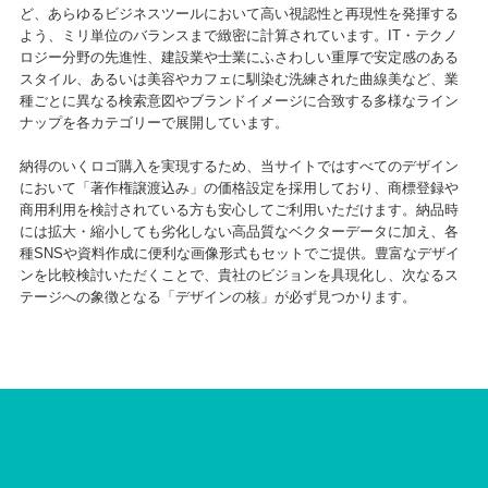
ど、あらゆるビジネスツールにおいて高い視認性と再現性を発揮する
よう、ミリ単位のバランスまで緻密に計算されています。IT・テクノ
ロジー分野の先進性、建設業や士業にふさわしい重厚で安定感のある
スタイル、あるいは美容やカフェに馴染む洗練された曲線美など、業
種ごとに異なる検索意図やブランドイメージに合致する多様なライン
ナップを各カテゴリーで展開しています。
納得のいくロゴ購入を実現するため、当サイトではすべてのデザイン
において「著作権譲渡込み」の価格設定を採用しており、商標登録や
商用利用を検討されている方も安心してご利用いただけます。納品時
には拡大・縮小しても劣化しない高品質なベクターデータに加え、各
種SNSや資料作成に便利な画像形式もセットでご提供。豊富なデザイ
ンを比較検討いただくことで、貴社のビジョンを具現化し、次なるス
テージへの象徴となる「デザインの核」が必ず見つかります。