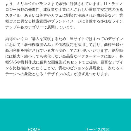
よう、ミリ単位のバランスまで緻密に計算されています。IT・テクノ
ロジー分野の先進性、建設業や士業にふさわしい重厚で安定感のある
スタイル、あるいは美容やカフェに馴染む洗練された曲線美など、業
種ごとに異なる検索意図やブランドイメージに合致する多様なライン
ナップを各カテゴリーで展開しています。
納得のいくロゴ購入を実現するため、当サイトではすべてのデザイン
において「著作権譲渡込み」の価格設定を採用しており、商標登録や
商用利用を検討されている方も安心してご利用いただけます。納品時
には拡大・縮小しても劣化しない高品質なベクターデータに加え、各
種SNSや資料作成に便利な画像形式もセットでご提供。豊富なデザイ
ンを比較検討いただくことで、貴社のビジョンを具現化し、次なるス
テージへの象徴となる「デザインの核」が必ず見つかります。
HOME
サービス内容