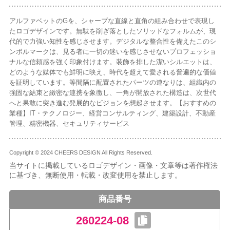
アルファベットのGを、シャープな直線と直角の組み合わせで表現し
たロゴデザインです。無駄を削ぎ落としたソリッドなフォルムが、現
代的で力強い知性を感じさせます。デジタルな整合性を備えたこのシ
ンボルマークは、見る者に一切の迷いを感じさせないプロフェッショ
ナルな信頼感を強く印象付けます。装飾を排した潔いシルエットは、
どのような媒体でも鮮明に映え、時代を超えて愛される普遍的な価値
を証明しています。等間隔に配置されたパーツの連なりは、組織内の
強固な結束と緻密な連携を象徴し、一角が開放された構造は、次世代
へと果敢に突き進む発展的なビジョンを想起させます。【おすすめの
業種】IT・テクノロジー、経営コンサルティング、建築設計、不動産
管理、精密機器、セキュリティサービス
Copyright © 2024 CHEERS DESIGN All Rights Reserved.
当サイトに掲載しているロゴデザイン・画像・文章等は著作権法
に基づき、無断使用・転載・改変使用を禁止します。
商品番号
260224-08