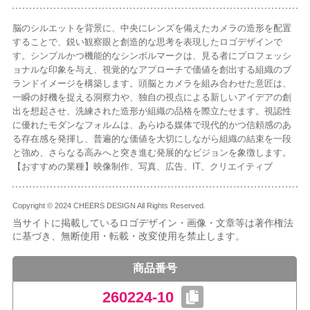
脳のシルエットを背景に、中央にレンズを備えたカメラの造形を配置
することで、鋭い観察眼と創造的な思考を表現したロゴデザインで
す。シンプルかつ機能的なシンボルマークは、見る者にプロフェッシ
ョナルな印象を与え、視覚的なアプローチで価値を創出する組織のブ
ランドイメージを構築します。頭脳とカメラを組み合わせた意匠は、
一瞬の好機を捉える洞察力や、独自の視点による新しいアイデアの創
出を想起させ、洗練された造形が組織の品格を際立たせます。視認性
に優れたモダンなフォルムは、あらゆる媒体で現代的かつ信頼感のあ
る存在感を発揮し、普遍的な価値を大切にしながら組織の結束を一段
と強め、さらなる高みへと突き進む発展的なビジョンを象徴します。
【おすすめの業種】映像制作、写真、広告、IT、クリエイティブ
Copyright © 2024 CHEERS DESIGN All Rights Reserved.
当サイトに掲載しているロゴデザイン・画像・文章等は著作権法
に基づき、無断使用・転載・改変使用を禁止します。
商品番号
260224-10