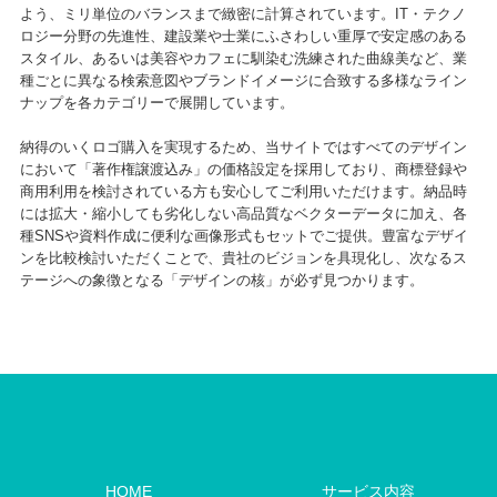
よう、ミリ単位のバランスまで緻密に計算されています。IT・テクノ
ロジー分野の先進性、建設業や士業にふさわしい重厚で安定感のある
スタイル、あるいは美容やカフェに馴染む洗練された曲線美など、業
種ごとに異なる検索意図やブランドイメージに合致する多様なライン
ナップを各カテゴリーで展開しています。
納得のいくロゴ購入を実現するため、当サイトではすべてのデザイン
において「著作権譲渡込み」の価格設定を採用しており、商標登録や
商用利用を検討されている方も安心してご利用いただけます。納品時
には拡大・縮小しても劣化しない高品質なベクターデータに加え、各
種SNSや資料作成に便利な画像形式もセットでご提供。豊富なデザイ
ンを比較検討いただくことで、貴社のビジョンを具現化し、次なるス
テージへの象徴となる「デザインの核」が必ず見つかります。
HOME
サービス内容