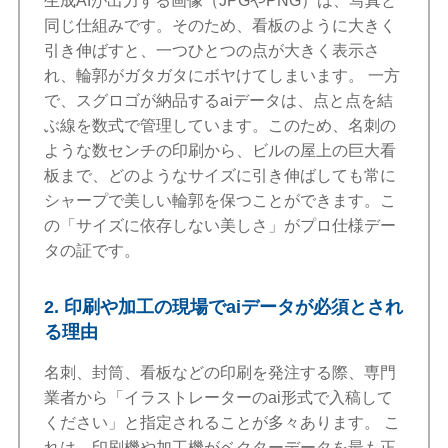
生成AIが出力する画像（JPGやPNG）は、写真と
同じ仕組みです。そのため、看板のように大きく
引き伸ばすと、一つひとつの点が大きく表示さ
れ、輪郭がガタガタにボヤけてしまいます。 一方
で、スグロゴが納品するaiデータは、点と点を結
ぶ線を数式で管理しています。このため、名刺の
ような数センチの印刷から、ビルの屋上の巨大看
板まで、どのようなサイズに引き伸ばしても常に
シャープで美しい輪郭を保つことができます。こ
の「サイズに依存しない美しさ」がプロ仕様デー
タの証です。
2. 印刷や加工の現場でaiデータが必須とされ
る理由
名刺、封筒、看板などの印刷を発注する際、専門
業者から「イラストレーターのai形式で入稿して
ください」と指定されることが多々あります。 こ
れは、印刷機や加工機がベクターデータを最も正