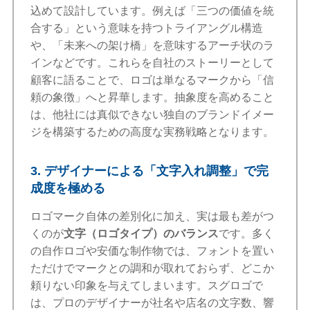
込めて設計しています。例えば「三つの価値を統
合する」という意味を持つトライアングル構造
や、「未来への架け橋」を意味するアーチ状のラ
インなどです。これらを自社のストーリーとして
顧客に語ることで、ロゴは単なるマークから「信
頼の象徴」へと昇華します。抽象度を高めること
は、他社には真似できない独自のブランドイメー
ジを構築するための高度な実務戦略となります。
3. デザイナーによる「文字入れ調整」で完
成度を極める
ロゴマーク自体の差別化に加え、実は最も差がつ
くのが
文字（ロゴタイプ）のバランス
です。多く
の自作ロゴや安価な制作物では、フォントを置い
ただけでマークとの調和が取れておらず、どこか
頼りない印象を与えてしまいます。スグロゴで
は、プロのデザイナーが社名や店名の文字数、響