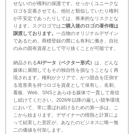
せないのが権利の保護です。せっかくユニークな
ロゴを定着させても、他社と類似していたり権利
が不安定であったりしては、将来的なリスクとな
ります。スグロゴでは
ご購入後のロゴの著作権は
譲渡しております。
一点物のオリジナルデザイン
であるため、商標登録の際にも有利に働き、自社
のみの固有資産として守り抜くことが可能です。
納品される
AIデータ（ベクター形式）
は、どんな
媒体に展開してもその独自性を損なうことなく再
現されます。権利がクリアで、かつ競合を圧倒す
る造形美を持つロゴを資産として保有し、名刺、
看板、Web、SNSとあらゆる媒体で一貫して発信
し続けてください。2026年以降の厳しい競争環境
において、常に選ばれ続けるための第一歩は、こ
こから始まります。デザイナーの情熱と計算によ
って結実した意匠が、あなたのビジネスに唯一無
二の価値を付加します。