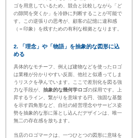
ゴを用意しているため、競合と比較しながら「ど
の隙間を突くか」を冷静に判断することが可能で
す。この逆張りの思考が、顧客の記憶に違和感
（＝印象）を残すための有利な根拠となります。
2. 「理念」や「物語」を抽象的な図形に込
める
具体的なモチーフ、例えば建物などを使ったロゴ
は業種が分かりやすい反面、他社と似通ってしま
うリスクを孕んでいます。ここで差別化を図る強
力な手段が、
抽象的な幾何学ロゴ
の採用です。上
昇するライン、繋がりを意味する円、強固な基盤
を示す四角形など、自社の経営理念やサービス姿
勢を抽象的な形に落とし込んだデザインは、唯一
無二の存在感を放ちます。
当店のロゴマークは、一つひとつの図形に意味を