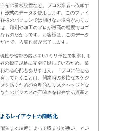
は店舗の看板設置など、プロの業者へ依頼す
tor）形式
のデータを使用します。このファイ
お客様のパソコンでは開けない場合がありま
れは、印刷や加工のプロが最高の精度でロゴ
うなものだからです。お客様は、このデータ
るだけで、入稿作業が完了します。
現性や輪郭の鋭さを0.1ミリ単位で制御しま
業界の標準規格に完全準拠しているため、業
言われる心配もありません。「プロに任せる
保有しておくことは、開業時の多忙なスケジ
ミスを防ぐための合理的なリスクヘッジとな
あなたのビジネスの正確さを代弁する資産と
によるレイアウトの簡略化
「配置する場所によって収まりが悪い」とい