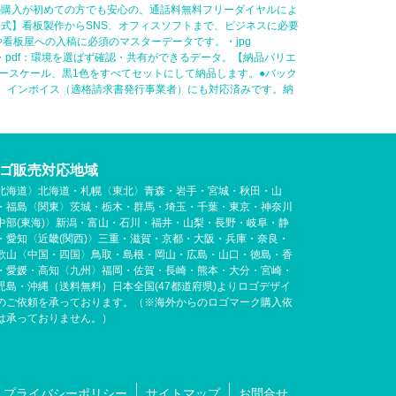
の購入が初めての方でも安心の、通話料無料フリーダイヤルによ
式】看板製作からSNS、オフィスソフトまで、ビジネスに必要
刷所や看板屋への入稿に必須のマスターデータです。・jpg
タ。・pdf：環境を選ばず確認・共有ができるデータ。【納品バリエ
ースケール、黒1色をすべてセットにして納品します。●バック
応。インボイス（適格請求書発行事業者）にも対応済みです。納
ゴ販売対応地域
北海道〉北海道・札幌〈東北〉青森・岩手・宮城・秋田・山
・福島〈関東〉茨城・栃木・群馬・埼玉・千葉・東京・神奈川
中部(東海)〉新潟・富山・石川・福井・山梨・長野・岐阜・静
・愛知〈近畿(関西)〉三重・滋賀・京都・大阪・兵庫・奈良・
歌山〈中国・四国〉鳥取・島根・岡山・広島・山口・徳島・香
・愛媛・高知〈九州〉福岡・佐賀・長崎・熊本・大分・宮崎・
児島・沖縄（送料無料）日本全国(47都道府県)よりロゴデザイ
のご依頼を承っております。（※海外からのロゴマーク購入依
は承っておりません。）
プライバシーポリシー
サイトマップ
お問合せ