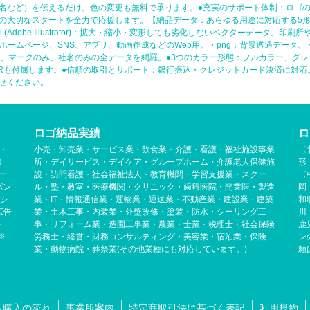
名など）を伝えるだけ。色の変更も無料で承ります。●充実のサポート体制：ロゴ
の大切なスタートを全力で応援します。【納品データ：あらゆる用途に対応する5形
Adobe Illustrator)：拡大・縮小・変形しても劣化しないベクターデータ。印
GB)：ホームページ、SNS、アプリ、動画作成などのWeb用。・png：背景透過デー
型、マークのみ、社名のみの全データを網羅。●3つのカラー形態：フルカラー、グレ
-Rも付属します。●信頼の取引とサポート：銀行振込・クレジットカード決済に対
せください。
ロゴ納品実績
ロ
・
小売・卸売業・サービス業・飲食業・介護・看護・福祉施設事業
〈
ロ
所・デイサービス・デイケア・グループホーム・介護老人保健施
形
ー
設・訪問看護・社会福祉法人・教育機関・学習支援業・スクー
〈
パン
ル・塾・教室・医療機関・クリニック・歯科医院・開業医・製造
岡
グシ
業・IT・情報通信業・運輸業・運送業・不動産業・建設業・建築
和
広告
業・土木工事・内装業・外壁改修・塗装・防水・シーリング工
川
・
事・リフォーム業・造園工事業・農業・士業・税理士・社会保険
鹿
※
労務士・経営・財務コンサルティング・美容業・宿泊業・保険
ン
業・動物病院・葬祭業(その他業種にも対応しています。)
頼
ら購入の流れ
事業所案内
特定商取引法に基づく表記
利用規約