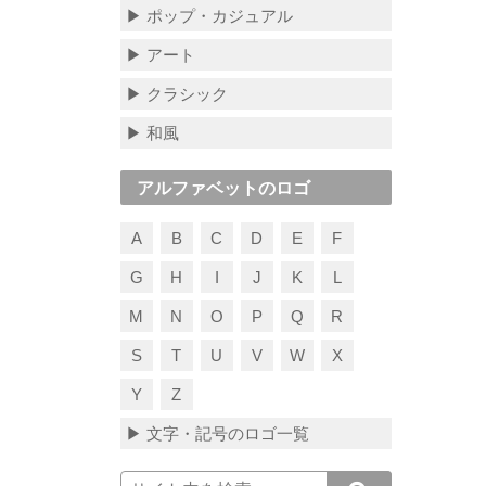
▶ ポップ・カジュアル
▶ アート
▶ クラシック
▶ 和風
アルファベットのロゴ
A
B
C
D
E
F
G
H
I
J
K
L
M
N
O
P
Q
R
S
T
U
V
W
X
Y
Z
▶ 文字・記号のロゴ一覧