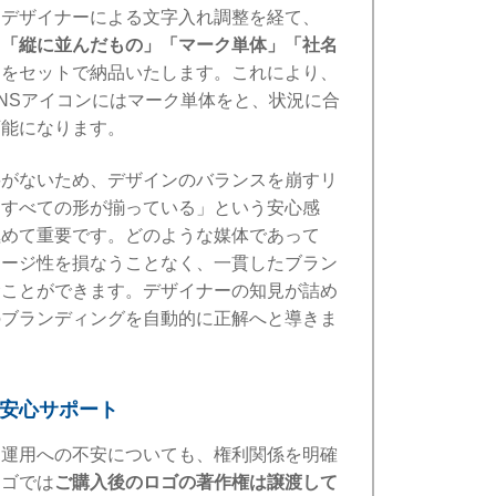
、デザイナーによる文字入れ調整を経て、
」「縦に並んだもの」「マーク単体」「社名
ンをセットで納品いたします。これにより、
NSアイコンにはマーク単体をと、状況に合
可能になります。
要がないため、デザインのバランスを崩すリ
らすべての形が揃っている」という安心感
極めて重要です。どのような媒体であって
セージ性を損なうことなく、一貫したブラン
むことができます。デザイナーの知見が詰め
のブランディングを自動的に正解へと導きま
の安心サポート
な運用への不安についても、権利関係を明確
ロゴでは
ご購入後のロゴの著作権は譲渡して