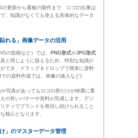
NSの更新から看板の製作まで、ロゴの出番は
面で、知識がなくても使える具体的なデータ
「貼れる」画像データの活用
NSの投稿など）では、
PNG形式
や
JPG形式
写真と同じように扱えるため、特別な知識が
とができ、ドラッグ＆ドロップで簡単に資料
celでの資料作成では、画像の挿入など)
色や写真があってもロゴの形だけが綺麗に重
栄えの良いバナーや資料が完成します。デジ
オリティでブランドを発信し続けられること
力な核心となります。
だけ」のマスターデータ管理