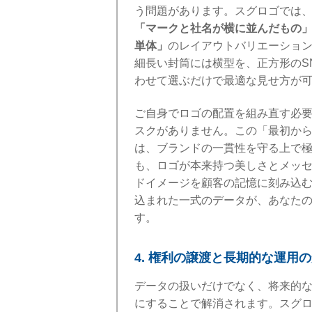
う問題があります。スグロゴでは
「マークと社名が横に並んだもの
単体」
のレイアウトバリエーショ
細長い封筒には横型を、正方形のS
わせて選ぶだけで最適な見せ方が
ご自身でロゴの配置を組み直す必
スクがありません。この「最初か
は、ブランドの一貫性を守る上で
も、ロゴが本来持つ美しさとメッ
ドイメージを顧客の記憶に刻み込
込まれた一式のデータが、あなた
す。
4. 権利の譲渡と長期的な運用
データの扱いだけでなく、将来的
にすることで解消されます。スグ