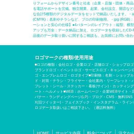
りフォームからデザイン番号と社名（企業・店舗・団体・商品
る電話サポートを完備。独立開業、起業、会社設立、開店など
な合計5種類のデジタルデータをセットで納品いたします。・ai (
(CMYK)：名刺やチラシなど、プロの印刷物用。・jpg (R
ーションと安心の仕様】●4パターンのレイアウト：縦型、横
アップも万全：データ納品に加え、ロゴデータを収録したCD
品後のデータ取り扱いに関するご相談も、お気軽にお問い合わ
ロゴマークの種類/使用用途
■ロゴの種類：会社ロゴ・企業ロゴ・店舗ロゴ・ショップロゴ
ブランドロゴ・イベントロゴ・サービスロゴ・キャンペーン
ゴ・エンブレムロゴ・ロゴタイプ■印刷物：名刺・ショップカ
ド・封筒・チラシ・フライヤー・会社案内・リーフレット・
フレット・シール・ステッカー・看板(サイン)・カッティン
ート・ヘルメット■WEB：ホームページ・企業WEBサイト・
バナー・ランディングページ(LP)・ブログ・CMS・無料SNS
X(旧ツイッター)・フェイスブック・インスタグラム・ライン
ロゴデータ取扱いはご相談下さい。（通話料無料）
HOME
サービス内容
料金について
注文か