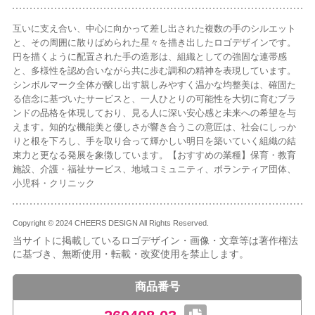
互いに支え合い、中心に向かって差し出された複数の手のシルエット
と、その周囲に散りばめられた星々を描き出したロゴデザインです。
円を描くように配置された手の造形は、組織としての強固な連帯感
と、多様性を認め合いながら共に歩む調和の精神を表現しています。
シンボルマーク全体が醸し出す親しみやすく温かな均整美は、確固た
る信念に基づいたサービスと、一人ひとりの可能性を大切に育むブラ
ンドの品格を体現しており、見る人に深い安心感と未来への希望を与
えます。知的な機能美と優しさが響き合うこの意匠は、社会にしっか
りと根を下ろし、手を取り合って輝かしい明日を築いていく組織の結
束力と更なる発展を象徴しています。【おすすめの業種】保育・教育
施設、介護・福祉サービス、地域コミュニティ、ボランティア団体、
小児科・クリニック
Copyright © 2024 CHEERS DESIGN All Rights Reserved.
当サイトに掲載しているロゴデザイン・画像・文章等は著作権法
に基づき、無断使用・転載・改変使用を禁止します。
商品番号