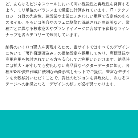
ど、あらゆるビジネスツールにおいて高い視認性と再現性を発揮する
よう、ミリ単位のバランスまで緻密に計算されています。IT・テクノ
ロジー分野の先進性、建設業や士業にふさわしい重厚で安定感のある
スタイル、あるいは美容やカフェに馴染む洗練された曲線美など、業
種ごとに異なる検索意図やブランドイメージに合致する多様なライン
ナップを各カテゴリーで展開しています。
納得のいくロゴ購入を実現するため、当サイトではすべてのデザイン
において「著作権譲渡込み」の価格設定を採用しており、商標登録や
商用利用を検討されている方も安心してご利用いただけます。納品時
には拡大・縮小しても劣化しない高品質なベクターデータに加え、各
種SNSや資料作成に便利な画像形式もセットでご提供。豊富なデザイ
ンを比較検討いただくことで、貴社のビジョンを具現化し、次なるス
テージへの象徴となる「デザインの核」が必ず見つかります。