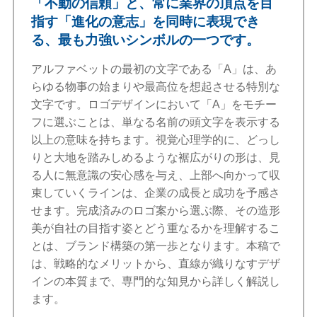
「不動の信頼」と、常に業界の頂点を目
指す「進化の意志」を同時に表現でき
る、最も力強いシンボルの一つです。
アルファベットの最初の文字である「A」は、あ
らゆる物事の始まりや最高位を想起させる特別な
文字です。ロゴデザインにおいて「A」をモチー
フに選ぶことは、単なる名前の頭文字を表示する
以上の意味を持ちます。視覚心理学的に、どっし
りと大地を踏みしめるような裾広がりの形は、見
る人に無意識の安心感を与え、上部へ向かって収
束していくラインは、企業の成長と成功を予感さ
せます。完成済みのロゴ案から選ぶ際、その造形
美が自社の目指す姿とどう重なるかを理解するこ
とは、ブランド構築の第一歩となります。本稿で
は、戦略的なメリットから、直線が織りなすデザ
インの本質まで、専門的な知見から詳しく解説し
ます。