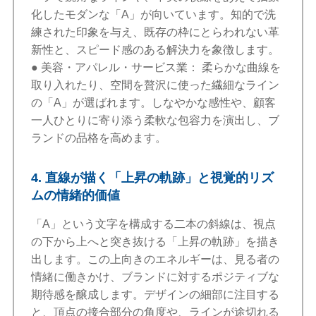
化したモダンな「A」が向いています。知的で洗
練された印象を与え、既存の枠にとらわれない革
新性と、スピード感のある解決力を象徴します。
● 美容・アパレル・サービス業： 柔らかな曲線を
取り入れたり、空間を贅沢に使った繊細なライン
の「A」が選ばれます。しなやかな感性や、顧客
一人ひとりに寄り添う柔軟な包容力を演出し、ブ
ランドの品格を高めます。
4. 直線が描く「上昇の軌跡」と視覚的リズ
ムの情緒的価値
「A」という文字を構成する二本の斜線は、視点
の下から上へと突き抜ける「上昇の軌跡」を描き
出します。この上向きのエネルギーは、見る者の
情緒に働きかけ、ブランドに対するポジティブな
期待感を醸成します。デザインの細部に注目する
と、頂点の接合部分の角度や、ラインが途切れる