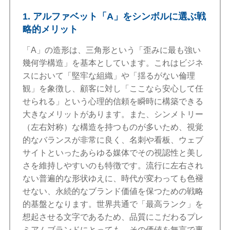
1. アルファベット「A」をシンボルに選ぶ戦
略的メリット
「A」の造形は、三角形という「歪みに最も強い
幾何学構造」を基本としています。これはビジネ
スにおいて「堅牢な組織」や「揺るがない倫理
観」を象徴し、顧客に対し「ここなら安心して任
せられる」という心理的信頼を瞬時に構築できる
大きなメリットがあります。また、シンメトリー
（左右対称）な構造を持つものが多いため、視覚
的なバランスが非常に良く、名刺や看板、ウェブ
サイトといったあらゆる媒体でその視認性と美し
さを維持しやすいのも特徴です。流行に左右され
ない普遍的な形状ゆえに、時代が変わっても色褪
せない、永続的なブランド価値を保つための戦略
的基盤となります。世界共通で「最高ランク」を
想起させる文字であるため、品質にこだわるプレ
ミアムブランドにとっても、その価値を無言で裏