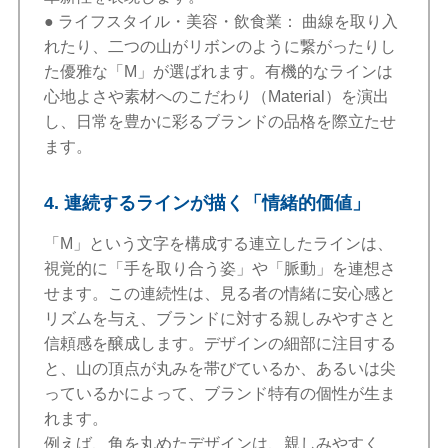
● ライフスタイル・美容・飲食業： 曲線を取り入
れたり、二つの山がリボンのように繋がったりし
た優雅な「M」が選ばれます。有機的なラインは
心地よさや素材へのこだわり（Material）を演出
し、日常を豊かに彩るブランドの品格を際立たせ
ます。
4. 連続するラインが描く「情緒的価値」
「M」という文字を構成する連立したラインは、
視覚的に「手を取り合う姿」や「脈動」を連想さ
せます。この連続性は、見る者の情緒に安心感と
リズムを与え、ブランドに対する親しみやすさと
信頼感を醸成します。デザインの細部に注目する
と、山の頂点が丸みを帯びているか、あるいは尖
っているかによって、ブランド特有の個性が生ま
れます。
例えば、角を丸めたデザインは、親しみやすく