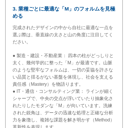
3. 業種ごとに最適な「M」のフォルムを見極
める
完成されたデザインの中から自社に最適な一点を
選ぶ際は、垂直線の太さと山の角度に注目してく
ださい。
● 製造・建設・不動産業： 四本の柱がどっしりと
太く、幾何学的に整った「M」が最適です。山脈
のような堅牢なフォルムは、一切の妥協を許さな
い品質と揺るがない基盤を体現し、社会を支える
責任感（Mastery）を物語ります。
● IT・通信・コンサルティング業： ラインが細く
シャープで、中央の交点が浮いていたり抽象化さ
れたりしたモダンな「M」が向いています。洗練
された鋭角は、データの迅速な処理と正確な分析
力を象徴し、複雑な課題を解き明かす（Method）
革新性を表現します。