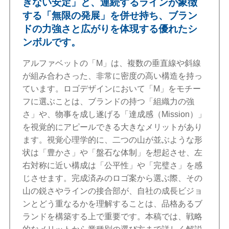
ぎない安定」と、連続するラインが象徴
する「無限の発展」を併せ持ち、ブラン
ドの力強さと広がりを体現する優れたシ
ンボルです。
アルファベットの「M」は、複数の垂直線や斜線
が組み合わさった、非常に密度の高い構造を持っ
ています。ロゴデザインにおいて「M」をモチー
フに選ぶことは、ブランドの持つ「組織力の強
さ」や、物事を成し遂げる「達成感（Mission）」
を視覚的にアピールできる大きなメリットがあり
ます。視覚心理学的に、二つの山が並ぶような形
状は「豊かさ」や「盤石な体制」を想起させ、左
右対称に近い構成は「公平性」や「完璧さ」を感
じさせます。完成済みのロゴ案から選ぶ際、その
山の鋭さやラインの接合部が、自社の成長ビジョ
ンとどう重なるかを理解することは、品格あるブ
ランドを構築する上で重要です。本稿では、戦略