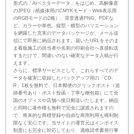
形式の「AIベクターデータ」をはじめ、高解像度
のJPEG（紙媒体用のCMYKモード・Web表示用
のRGBモードの2種）、背景透過PNG、PDFな
ど、カラーや単色、縦型・横型のバリエーション
を網羅した充実のデータパッケージが、メール送
信にて即座に納品されます。届いたURLをそのま
ま看板施工の担当者や名刺の印刷会社へ直接転送
するだけで、間違いのない確実なデータ入稿が行
えます。
さらに、標準サービスとして、これらすべてのデ
ータを確実に収録したバックアップ用の「CD-
R」1枚を無料で、日本郵便のクリックポスト（追
跡番号あり・ポスト投函・丁寧な梱包箱）にて全
国のオフィスや店舗へ後日郵送いたします。納品
と同時に著作権も無料で完全に譲渡されますの
で、将来的な商標登録や自由な商用利用も権利制
限なく安心です。当サイトの運営元はインボイス
制度にも完全に対応しており、適格請求書発行事