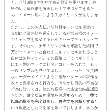
も、合計3回まで無料で修正対応を承ります。納
得のいく最終形を確認した上で決済ができるた
め、イメージ違いによる失敗のリスクがありませ
ん。
ただし、このお支払い前無料キャンセル規定は、
真剣に企業の顔を選定している経営者様のイメー
ジギャップを救済するためのセーフティネットで
す。そのため、実際のサンプルを確認した段階で
万が一イメージと合わずにキャンセルされること
自体は無料ですが、その直後に「ではギャラリー
にある別のマークに社名とコピーを入れて、もう
一度サンプルを見せてほしい」といった、実質的
なオーダーメイドのように複数パターンの試作を
次々と要求される行為や、冷やかし目的の不当な
行為に対しては、他のお客様への迅速な納品遅延
を防ぎ、健全な業務環境を保護するため、
一律で
以降の取引を完全遮断し、再注文をお断りする
と
いう毅然とした防衛策を敷いております。あらか