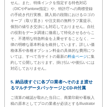
せん。また、特殊インクを指定する特色対応
（DICやPantone指定）や、特許庁への商標登録
の手続き代行実務、購入前の段階におけるロゴの
キープ（取り置き）や注文前の無料ラフ案提示、
個別の値引き交渉にも対応しておりません。自社
の役割をデータ調達に徹底して特化させるからこ
そ、不透明な特急料金を上乗せすることなく、一
律の明瞭な基本料金を維持しています。詳しい価
格体系や各種オプション料金の具体的な費用につ
いては、すべて当サイトの最新の
料金ページ
に集
約して公開しております。掛け払いや後払いには
対応しておりません。
5. 納品後すぐに各プロ業者へそのまま渡せ
るマルチデータパッケージとCD-R付属
ご清算の確認が取れた当日に、商業印刷や看板入
稿の原本としてプロの業者が必須とするIllustrator