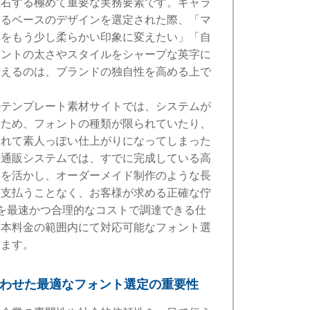
左右する極めて重要な実務要素です。ギャラ
するベースのデザインを選定された際、「マ
体をもう少し柔らかい印象に変えたい」「自
ォントの太さやスタイルをシャープな英字に
考えるのは、ブランドの独自性を高める上で
のテンプレート素材サイトでは、システムが
るため、フォントの種類が限られていたり、
崩れて素人っぽい仕上がりになってしまった
の通販システムでは、すでに完成している高
みを活かし、オーダーメイド制作のような長
を支払うことなく、お客様が求める正確な佇
を最速かつ合理的なコストで調達できる仕
基本料金の範囲内にて対応可能なフォント選
します。
合わせた最適なフォント選定の重要性