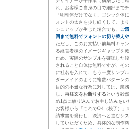
デザイナーが手作業で構築したご
れ、お客様ご自身の目で細部まで
「明朝体だけでなく、ゴシック体
ォントの太さを少し細くして、よ
シュアップが生じた場合でも、
ご
回まで無料でフォントの切り替え
ただし、このお支払い前無料キャ
る経営者様のイメージギャップを
ため、実際のサンプルを確認した
されること自体は無料ですが、そ
に社名を入れて、もう一度サンプ
ダーメイドのように複数パターン
目的の不当な行為に対しては、業
し、再注文をお断りする
という毅
め1点に絞り込んでお申し込みをい
お客様から「これでOK（校了）」
請求書を発行し、決済へと進むシ
していただくため、具体的な制作