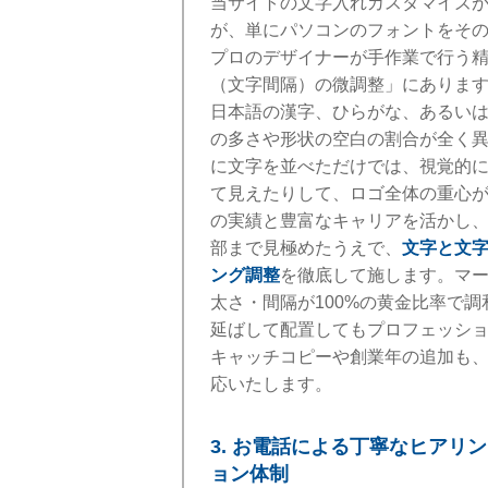
当サイトの文字入れカスタマイズ
が、単にパソコンのフォントをそ
プロのデザイナーが手作業で行う
（文字間隔）の微調整」にありま
日本語の漢字、ひらがな、あるい
の多さや形状の空白の割合が全く
に文字を並べただけでは、視覚的
て見えたりして、ロゴ全体の重心
の実績と豊富なキャリアを活かし
部まで見極めたうえで、
文字と文
ング調整
を徹底して施します。マ
太さ・間隔が100%の黄金比率で
延ばして配置してもプロフェッシ
キャッチコピーや創業年の追加も
応いたします。
3. お電話による丁寧なヒアリ
ョン体制