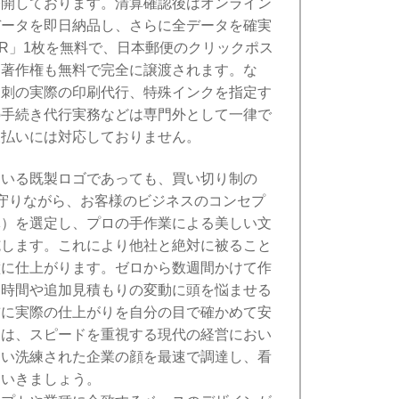
公開しております。清算確認後はオンライン
データを即日納品し、さらに全データを確実
-R」1枚を無料で、日本郵便のクリックポス
。著作権も無料で完全に譲渡されます。な
名刺の実際の印刷代行、特殊インクを指定す
の手続き代行実務などは専門外として一律で
後払いには対応しておりません。
ている既製ロゴであっても、買い切り制の
守りながら、お客様のビジネスのコンセプ
体）を選定し、プロの手作業による美しい文
施します。これにより他社と絶対に被ること
璧に仕上がります。ゼロから数週間かけて作
ち時間や追加見積もりの変動に頭を悩ませる
前に実際の仕上がりを自分の目で確かめて安
ムは、スピードを重視する現代の経営におい
ない洗練された企業の顔を最速で調達し、看
ていきましょう。