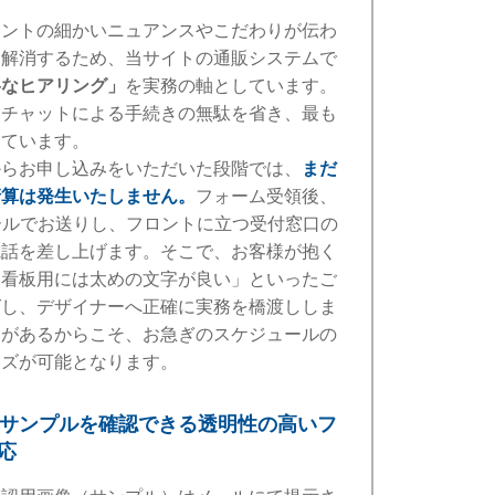
ォントの細かいニュアンスやこだわりが伝わ
を解消するため、当サイトの通販システムで
寧なヒアリング」
を実務の軸としています。
トチャットによる手続きの無駄を省き、最も
しています。
からお申し込みをいただいた段階では、
まだ
清算は発生いたしません。
フォーム受領後、
ールでお送りし、フロントに立つ受付窓口の
電話を差し上げます。そこで、お客様が抱く
「看板用には太めの文字が良い」といったご
グし、デザイナーへ正確に実務を橋渡ししま
スがあるからこそ、お急ぎのスケジュールの
イズが可能となります。
りサンプルを確認できる透明性の高いフ
応