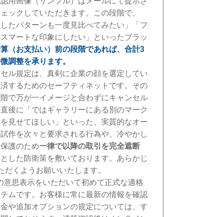
確認用画像（サンプル）はメールにて提示さ
チェックしていただきます。この段階で、
にしたパターンも一度見比べてみたい」「フ
りスマートな印象にしたい」といったブラッ
清算（お支払い）前の段階であれば、合計3
や微調整を承ります。
ンセル規定は、真剣に企業の顔を選定してい
救済するためのセーフティネットです。その
段階で万が一イメージと合わずにキャンセル
の直後に「ではギャラリーにある別のマーク
ルを見せてほしい」といった、実質的なオー
の試作を次々と要求される行為や、冷やかし
務保護のため
一律で以降の取引を完全遮断
然とした防衛策を敷いております。あらかじ
ただくようお願いいたします。
の意思表示をいただいて初めて正式な適格
ステムです。お客様に常に最新の情報を確認
料金や追加オプションの規定については、す