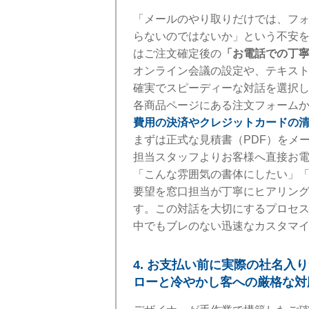
「メールのやり取りだけでは、フ
らないのではないか」という不安
はご注文確定後の
「お電話での丁
オンライン会議の設定や、テキス
確実でスピーディーな対話を選択
各商品ページにある注文フォーム
費用の決済やクレジットカードの
まずは正式な見積書（PDF）をメ
担当スタッフよりお客様へ直接お
「こんな雰囲気の書体にしたい」
要望を窓口担当が丁寧にヒアリン
す。この対話を大切にするプロセ
中でもブレのない迅速なカスタマ
4. お支払い前に実際の社名入
ローと冷やかし客への厳格な対