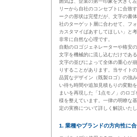
囲気は、企業の第一印象を大きく
リーから自社のコンセプトに合致
ークの形状は完璧だが、文字の書
社のターゲット層に合わせて、フ
カスタマイばあすしてほしい」と
非常に自然な心理です。
自動のロゴジェネレーターや格安
文字を機械的に流し込むだけであ
文字の並びによって全体の重心が
りすることがあります。当サイト
品質なデザイン（既製ロゴ）の強
い待ち時間や追加見積もりの変動
まいを再現した「1点モノ」のロゴ
様を整えています。一律の明瞭な
定の実務について詳しく解説いた
1. 業種やブランドの方向性に