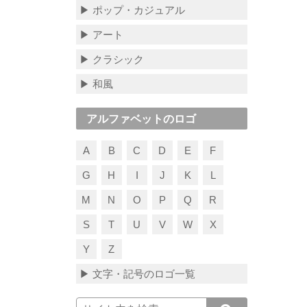
▶ ポップ・カジュアル
▶ アート
▶ クラシック
▶ 和風
アルファベットのロゴ
A
B
C
D
E
F
G
H
I
J
K
L
M
N
O
P
Q
R
S
T
U
V
W
X
Y
Z
▶ 文字・記号のロゴ一覧