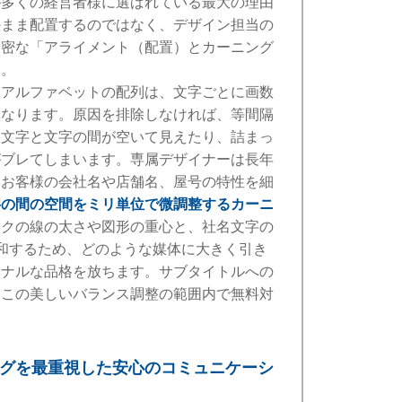
が多くの経営者様に選ばれている最大の理由
のまま配置するのではなく、デザイン担当の
精密な「アライメント（配置）とカーニング
す。
はアルファベットの配列は、文字ごとに画数
異なります。原因を排除しなければ、等間隔
に文字と文字の間が空いて見えたり、詰まっ
がブレてしまいます。専属デザイナーは長年
、お客様の会社名や店舗名、屋号の特性を細
字の間の空間をミリ単位で微調整するカーニ
ークの線の太さや図形の重心と、社名文字の
調和するため、どのような媒体に大きく引き
ョナルな品格を放ちます。サブタイトルへの
、この美しいバランス調整の範囲内で無料対
ングを最重視した安心のコミュニケーシ