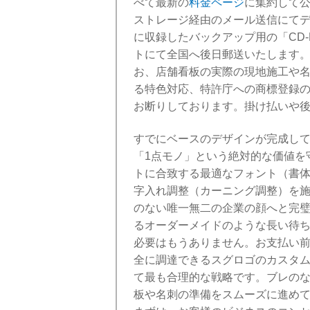
べて最新の
料金ページ
に集約して
ストレージ経由のメール送信にて
に収録したバックアップ用の「CD
トにて全国へ後日郵送いたします
お、店舗看板の実際の現地施工や
る特色対応、特許庁への商標登録
お断りしております。掛け払いや
すでにベースのデザインが完成し
「1点モノ」という絶対的な価値を
トに合致する最適なフォント（書
字入れ調整（カーニング調整）を
のない唯一無二の企業の顔へと完
るオーダーメイドのような長い待
必要はもうありません。お支払い
全に調達できるスグロゴのカスタ
て最も合理的な戦略です。ブレの
板や名刺の準備をスムーズに進め