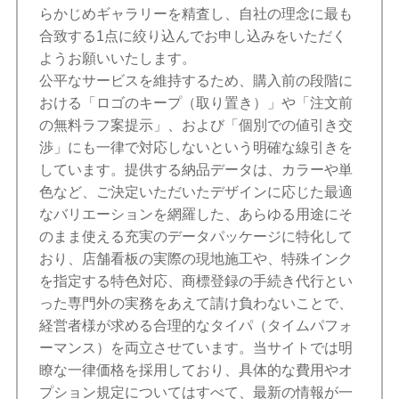
らかじめギャラリーを精査し、自社の理念に最も
合致する1点に絞り込んでお申し込みをいただく
ようお願いいたします。
公平なサービスを維持するため、購入前の段階に
おける「ロゴのキープ（取り置き）」や「注文前
の無料ラフ案提示」、および「個別での値引き交
渉」にも一律で対応しないという明確な線引きを
しています。提供する納品データは、カラーや単
色など、ご決定いただいたデザインに応じた最適
なバリエーションを網羅した、あらゆる用途にそ
のまま使える充実のデータパッケージに特化して
おり、店舗看板の実際の現地施工や、特殊インク
を指定する特色対応、商標登録の手続き代行とい
った専門外の実務をあえて請け負わないことで、
経営者様が求める合理的なタイパ（タイムパフォ
ーマンス）を両立させています。当サイトでは明
瞭な一律価格を採用しており、具体的な費用やオ
プション規定についてはすべて、最新の情報が一