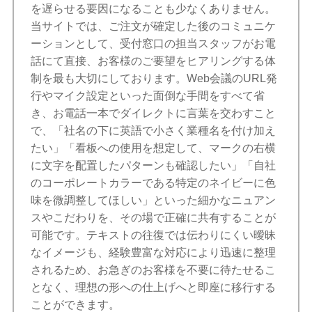
を遅らせる要因になることも少なくありません。
当サイトでは、ご注文が確定した後のコミュニケ
ーションとして、受付窓口の担当スタッフがお電
話にて直接、お客様のご要望をヒアリングする体
制を最も大切にしております。Web会議のURL発
行やマイク設定といった面倒な手間をすべて省
き、お電話一本でダイレクトに言葉を交わすこと
で、「社名の下に英語で小さく業種名を付け加え
たい」「看板への使用を想定して、マークの右横
に文字を配置したパターンも確認したい」「自社
のコーポレートカラーである特定のネイビーに色
味を微調整してほしい」といった細かなニュアン
スやこだわりを、その場で正確に共有することが
可能です。テキストの往復では伝わりにくい曖昧
なイメージも、経験豊富な対応により迅速に整理
されるため、お急ぎのお客様を不要に待たせるこ
となく、理想の形への仕上げへと即座に移行する
ことができます。