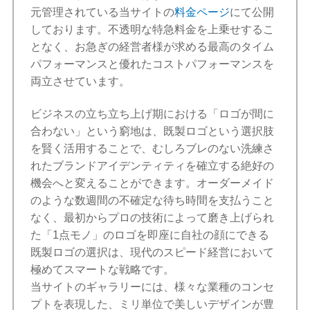
元管理されている当サイトの
料金ページ
にて公開
しております。不透明な特急料金を上乗せするこ
となく、お急ぎの経営者様が求める最高のタイム
パフォーマンスと優れたコストパフォーマンスを
両立させています。
ビジネスの立ち立ち上げ期における「ロゴが間に
合わない」という窮地は、既製ロゴという選択肢
を賢く活用することで、むしろブレのない洗練さ
れたブランドアイデンティティを確立する絶好の
機会へと変えることができます。オーダーメイド
のような数週間の不確定な待ち時間を支払うこと
なく、最初からプロの技術によって磨き上げられ
た「1点モノ」のロゴを即座に自社の顔にできる
既製ロゴの選択は、現代のスピード経営において
極めてスマートな戦略です。
当サイトのギャラリーには、様々な業種のコンセ
プトを表現した、ミリ単位で美しいデザインが豊