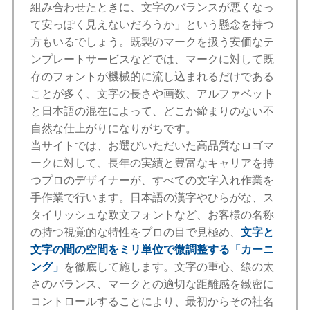
組み合わせたときに、文字のバランスが悪くなっ
て安っぽく見えないだろうか」という懸念を持つ
方もいるでしょう。既製のマークを扱う安価なテ
ンプレートサービスなどでは、マークに対して既
存のフォントが機械的に流し込まれるだけである
ことが多く、文字の長さや画数、アルファベット
と日本語の混在によって、どこか締まりのない不
自然な仕上がりになりがちです。
当サイトでは、お選びいただいた高品質なロゴマ
ークに対して、長年の実績と豊富なキャリアを持
つプロのデザイナーが、すべての文字入れ作業を
手作業で行います。日本語の漢字やひらがな、ス
タイリッシュな欧文フォントなど、お客様の名称
の持つ視覚的な特性をプロの目で見極め、
文字と
文字の間の空間をミリ単位で微調整する「カーニ
ング」
を徹底して施します。文字の重心、線の太
さのバランス、マークとの適切な距離感を緻密に
コントロールすることにより、最初からその社名