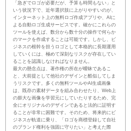
「急ぎでロゴが必要だが、予算も時間もない」と
いう状況下で、近年選択肢に上がりやすいのが、
インターネット上の無料ロゴ作成アプリや、AIに
よる自動ロゴ生成サービスです。確かにこれらの
ツールを使えば、数分から数十分の操作で何らか
のマークを作成することは可能です。しかし、ビ
ジネスの根幹を担うロゴとして本格的に長期運用
していくには、極めて深刻なリスクが存在してい
ることを認識しなければなりません。
最大の懸念点は、著作権の所在が曖昧であるこ
と、大前提として他社のデザインと酷似してしま
うリスクです。多くの無料ツールやAI生成画像
は、既存の素材データを組み合わせたり、Web上
の膨大な画像を学習元にしていたりするため、完
全にオリジナルのデザインであると法的に証明す
ることが非常に困難です。そのため、将来的にビ
ジネスが軌道に乗り、「ロゴを商標登録して自社
のブランド権利を強固に守りたい」と考えた際