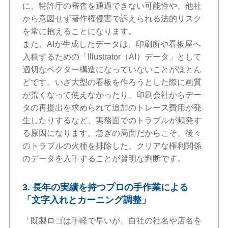
に、特許庁の審査を通過できない可能性や、他社
から意図せず著作権侵害で訴えられる法的リスク
を常に抱えることになります。
また、AIが生成したデータは、印刷所や看板屋へ
入稿するための「Illustrator（AI）データ」として
適切なベクター構造になっていないことがほとん
どです。いざ大型の看板を作ろうとした際に画質
が荒くなって使えなかったり、印刷会社からデー
タの再提出を求められて追加のトレース費用が発
生したりするなど、実務面でのトラブルが頻発す
る原因になります。急ぎの局面だからこそ、後々
のトラブルの火種を排除した、クリアな権利関係
のデータを入手することが賢明な判断です。
3. 長年の実績を持つプロの手作業による
「文字入れとカーニング調整」
「既製ロゴは手軽で早いが、自社の社名や店名を