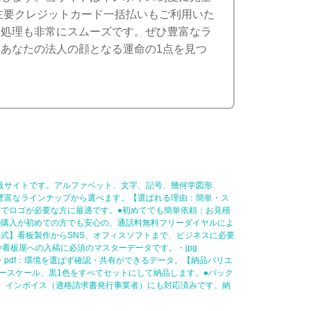
る主要クレジットカード一括払いもご利用いた
務処理も非常にスムーズです。ぜひ豊富なラ
あなたの法人の顔となる運命の1点を見つ
販サイトです。アルファベット、文字、記号、幾何学図形
豊富なラインナップから選べます。【選ばれる理由：簡単・ス
でロゴが必要な方に最適です。●初めてでも簡単依頼：お見積
の購入が初めての方でも安心の、通話料無料フリーダイヤルによ
式】看板製作からSNS、オフィスソフトまで、ビジネスに必要
刷所や看板屋への入稿に必須のマスターデータです。・jpg
タ。・pdf：環境を選ばず確認・共有ができるデータ。【納品バリエ
ースケール、黒1色をすべてセットにして納品します。●バック
応。インボイス（適格請求書発行事業者）にも対応済みです。納