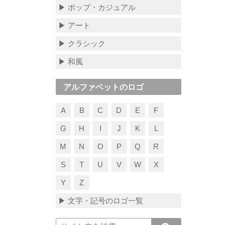
▶ ポップ・カジュアル
▶ アート
▶ クラシック
▶ 和風
アルファベットのロゴ
A
B
C
D
E
F
G
H
I
J
K
L
M
N
O
P
Q
R
S
T
U
V
W
X
Y
Z
▶ 文字・記号のロゴ一覧