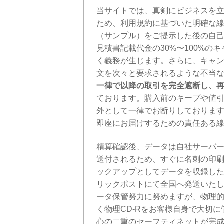
当サイトでは、真剣にビジネスを
ため、利用規約に基づいた明確な
（サンプル）をご提示した後の自
見積書記載代金の30%〜100%の
く義務が生じます。さらに、キャ
文を次々と要求されるような不当
一律で以降の取引を完全遮断し、
ております。購入前のキープや値
外として一律でお断りしておりま
即座にお届けするための責任ある
精算確認後、データは自社サーバー
送付されるため、すぐに名刺の印
ックアップとしてデータを収録した
リックポストにて全国へ発送いた
ータ保管努力に努めますが、物理
く物理CD-Rをお客様自身で大切
心の二重のセーフティネットが完