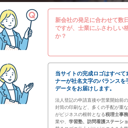
新会社の発足に合わせて数
ですが、士業にふさわしい
か？
当サイトの完成ロゴはすべて
ナーが社名文字のバランスを
データをお届けします。
法人登記の申請直後や営業開始前
封筒の印刷など、多くの手配が重
がビジネスの根幹となる
税理士事
業や、
学習塾、訪問看護ステーシ