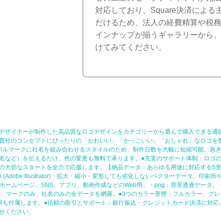
対応しており、Square決済によ
だけるため、法人の経費精算や税
インナップが揃うギャラリーから、
けてみてください。
デザイナーが制作した高品質なロゴデザインをカテゴリーから選んで購入できる通
貴社のコンセプトにぴったりの「かわいい」「かっこいい」「おしゃれ」なロゴを
ボルマークに社名を組み合わせるスタイルのため、制作日数を大幅に短縮可能。急ぎ
名など）を伝えるだけ。色の変更も無料で承ります。●充実のサポート体制：ロゴ
の大切なスタートを全力で応援します。【納品データ：あらゆる用途に対応する5形
Adobe Illustrator)：拡大・縮小・変形しても劣化しないベクターデータ。印
GB)：ホームページ、SNS、アプリ、動画作成などのWeb用。・png：背景透過デー
型、マークのみ、社名のみの全データを網羅。●3つのカラー形態：フルカラー、グレ
-Rも付属します。●信頼の取引とサポート：銀行振込・クレジットカード決済に対
せください。