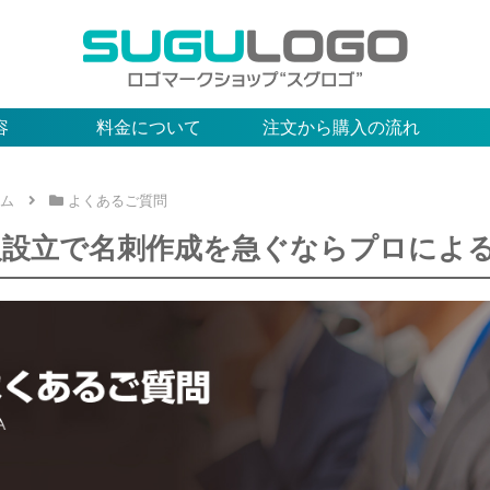
容
料金について
注文から購入の流れ
ム
よくあるご質問
人設立で名刺作成を急ぐならプロによ