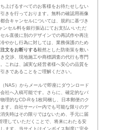
立ち上げるすべてのお客様をお待たせしない
線引きを行っております。無料の確認用画像
己都合キャンセルについては、規約に基づき
キャンセル料を銀行振込にてお支払いいただ
ンセル直後に別のデザインでの再試作や再注
な冷やかし行為に対しては、業務保護のため
再注文をお断りする
毅然とした防衛策を敷い
引き交渉、現地施工や商標調査の代行も専門
す。これは、誠実な経営者様へ安心の品質を
線引きであることをご理解ください。
（NAS）からメールで即座にダウンロード
刷会社へ入稿可能です。さらに、確定的なバ
物理的なCD-Rを1枚同梱し、日本郵便のク
します。自社サーバー内でも可能な限りのデ
的消失時はその限りではないため、手元に届
に管理していただくことで、将来にわたる安
成します。当サイトはインボイス制度に完全