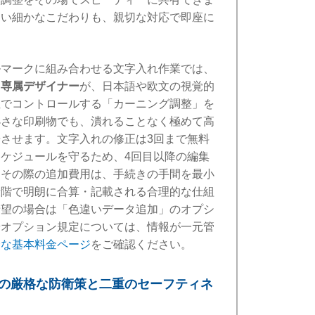
くい細かなこだわりも、親切な対応で即座に
ルマークに組み合わせる文字入れ作業では、
つ
専属デザイナー
が、日本語や欧文の視覚的
位でコントロールする「カーニング調整」を
小さな印刷物でも、潰れることなく極めて高
させます。文字入れの修正は3回まで無料
ケジュールを守るため、4回目以降の編集
。その際の追加費用は、手続きの手間を最小
段階で明朗に合算・記載される合理的な仕組
希望の場合は「色違いデータ追加」のオプシ
やオプション規定については、情報が一元管
瞭な基本料金ページ
をご確認ください。
の厳格な防衛策と二重のセーフティネ