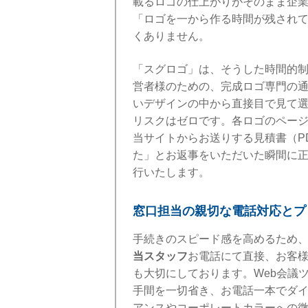
載るロゴの仕上がりがそのまま企
「ロゴを一から作る時間が残され
くありません。
「スグロゴ」は、そうした時間的
営者様のための、完成ロゴ専門の
いデザインの中から直接目で見て
リスクはゼロです。各ロゴのペー
当サイトからお送りする見積書（P
た」とお返事をいただいた瞬間に
行いたします。
窓口担当の親切な電話対応とプ
手続きのスピード感を高めるため
当スタッフ
お電話にて直接、お客
も大切にしております。Web会議
手間を一切省き、お電話一本でダ
アンスやコーポレートカラーへの