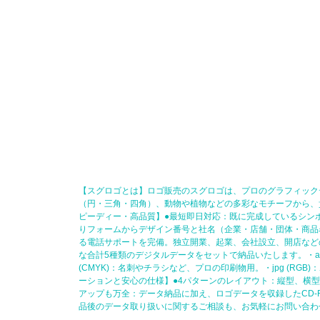
【スグロゴとは】ロゴ販売のスグロゴは、プロのグラフィック
（円・三角・四角）、動物や植物などの多彩なモチーフから、
ピーディー・高品質】●最短即日対応：既に完成しているシン
りフォームからデザイン番号と社名（企業・店舗・団体・商品
る電話サポートを完備。独立開業、起業、会社設立、開店など
な合計5種類のデジタルデータをセットで納品いたします。・ai (
(CMYK)：名刺やチラシなど、プロの印刷物用。・jpg (R
ーションと安心の仕様】●4パターンのレイアウト：縦型、横
アップも万全：データ納品に加え、ロゴデータを収録したCD
品後のデータ取り扱いに関するご相談も、お気軽にお問い合わ