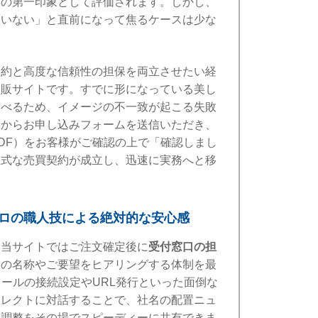
業の第一印象として評価されます。しかし、
ていない」と直前になって焦るケースは少な
制約と高度な信頼性の担保を両立させたい経
通販サイトです。すでに形になっている美し
選べるため、イメージの不一致が起こる失敗
ジからお申し込みフォームを送信いただき、
DF）をお客様がご確認の上で「確認しまし
正式な売買契約が成立し、迅速に実務へと移
ロの職人技による絶対的な安心感
、当サイトではご注文確定後に
受付窓口の担
様の名称やご要望をヒアリングする体制を最
ツールの接続設定やURL発行といった面倒な
イレクトに対話することで、社名の配置ニュ
微調整をその場でスピーディーに共有できま