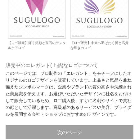
【ロゴ販売】輝く笑顔と宝石のデンタ
【ロゴ販売】未来へ羽ばたく翼と高貴
ルケアロゴ
な輝きのロゴ
販売中のエレガント(上品)なロゴについて
このページでは、プロ制作の「エレガント」をモチーフにしたオ
リジナルのロゴデザインを販売しています。上品さと気品を兼ね
備えたシンボルマークは、企業やブランドの質の高さや洗練され
た美意識を伝えます。お選びいただいたデザインに社名をお付け
して販売しているため、ロゴ購入後、すぐに名刺やサイトで貴社
の顔として活躍します。高級感のあるサービスや美容、ブライダ
ルを展開する会社・ショップにおすすめのデザインです。
次のページ