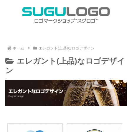
ホーム
エレガント(上品)なロゴデザイン
エレガント(上品)なロゴデザイ
ン