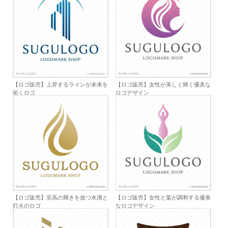
【ロゴ販売】上昇するラインが未来を
【ロゴ販売】女性が美しく輝く優美な
拓くロゴ
ロゴデザイン
【ロゴ販売】至高の輝きを放つ水滴と
【ロゴ販売】女性と葉が調和する優美
灯火のロゴ
なロゴデザイン