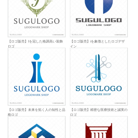
【ロゴ販売】Iを冠した格調高い装飾
【ロゴ販売】iを象徴としたロゴデザ
ロゴ
イン
【ロゴ販売】未来を拓く人の知性と品
【ロゴ販売】精密な医療技術と誠実の
格ロゴ
ロゴ