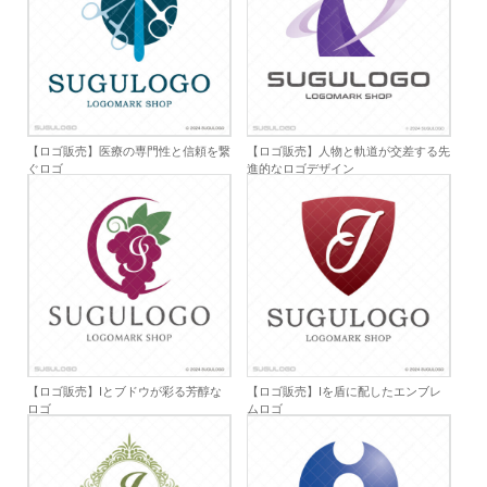
【ロゴ販売】医療の専門性と信頼を繋
【ロゴ販売】人物と軌道が交差する先
ぐロゴ
進的なロゴデザイン
【ロゴ販売】Iとブドウが彩る芳醇な
【ロゴ販売】Iを盾に配したエンブレ
ロゴ
ムロゴ