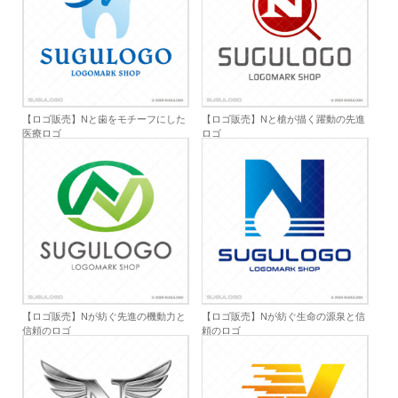
【ロゴ販売】Nと歯をモチーフにした
【ロゴ販売】Nと槍が描く躍動の先進
医療ロゴ
ロゴ
【ロゴ販売】Nが紡ぐ先進の機動力と
【ロゴ販売】Nが紡ぐ生命の源泉と信
信頼のロゴ
頼のロゴ