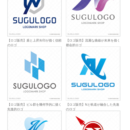
【ロゴ販売】盾と上昇矢印が描く信頼
【ロゴ販売】流麗な曲線が未来を描く
のロゴ
都会的ロゴ
【ロゴ販売】ビル群を幾何学的に描く
【ロゴ販売】Nと軌道が融合した先進
先進的ロゴ
のロゴ