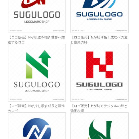
【ロゴ販売】Nが軌道を描き世界へ躍
【ロゴ販売】Nが切り拓く成功への道
進するロゴ
と信頼の絆
【ロゴ販売】Nが指し示す成長と躍進
【ロゴ販売】Hが紡ぐデジタルの絆と
のロゴ
強固な礎