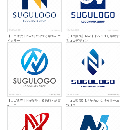
【ロゴ販売】Nが紡ぐ知性と躍進のバ
【ロゴ販売】Mが未来へ加速し躍動す
イカラー
るロゴデザイン
【ロゴ販売】Nが証明する信頼と品質
【ロゴ販売】Nが結晶となり知性を放
のロゴ
つロゴ