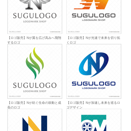
【ロゴ販売】Nが翼を広げ高みへ飛翔
【ロゴ販売】Nが光速で未来を切り拓
するロゴ
くロゴ
【ロゴ販売】Nが紡ぐ生命の鼓動と成
【ロゴ販売】Nが加速し未来を巡るロ
長のロゴ
ゴデザイン