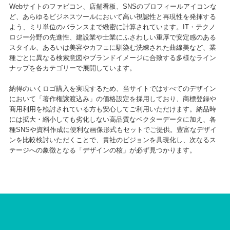
Webサイトのファビコン、店舗看板、SNSのプロフィールアイコンな
ど、あらゆるビジネスツールにおいて高い視認性と再現性を発揮する
よう、ミリ単位のバランスまで緻密に計算されています。IT・テクノ
ロジー分野の先進性、建設業や士業にふさわしい重厚で安定感のある
スタイル、あるいは美容やカフェに馴染む洗練された曲線美など、業
種ごとに異なる検索意図やブランドイメージに合致する多様なライン
ナップを各カテゴリーで展開しています。
納得のいくロゴ購入を実現するため、当サイトではすべてのデザイン
において「著作権譲渡込み」の価格設定を採用しており、商標登録や
商用利用を検討されている方も安心してご利用いただけます。納品時
には拡大・縮小しても劣化しない高品質なベクターデータに加え、各
種SNSや資料作成に便利な画像形式もセットでご提供。豊富なデザイ
ンを比較検討いただくことで、貴社のビジョンを具現化し、次なるス
テージへの象徴となる「デザインの核」が必ず見つかります。