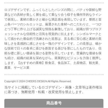
ロゴデザインです。ふっくらとしたバンズの間に、パティや新鮮な野
菜などの具材が美しく層を成して重なり合う様子を幾何学的なライン
で表現し、素材の豊かさと確かな満足感を表現しています。整然と並
ぶ各パーツのシルエットは、厳選された食材へのこだわりと、一つひ
とつ丁寧に作り上げる誠実な情熱を象徴しており、組織が持つプロフ
ェッショナルな信頼性と活気を視覚的に伝えます。シンボルマークと
して描かれた都会的で洗練された造形は、見る者に安心感と素材の美
味しさを直感的に感じさせる一塊のデザインです。この造形は、確か
な技術で日々の食卓に喜びを創造する喜びを形にしたものであり、信
頼を礎に新しい価値を届ける姿勢を示しています。普遍的な価値を保
ち続け、組織の結束を深めながら、発展的なビジョンを力強く後押し
します。【おすすめの業種】飲食店、食品加工、土産物店、観光業、
農業、サービス業
Copyright © 2024 CHEERS DESIGN All Rights Reserved.
当サイトに掲載しているロゴデザイン・画像・文章等は著作権法
に基づき、無断使用・転載・改変使用を禁止します。
商品番号