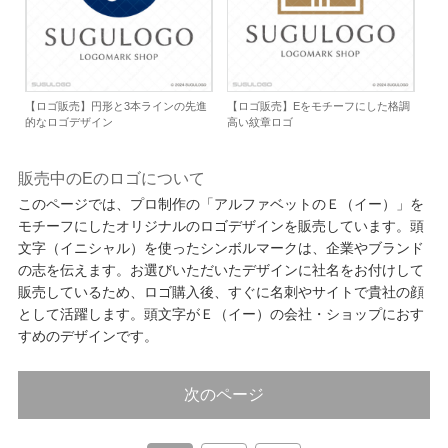
【ロゴ販売】円形と3本ラインの先進
【ロゴ販売】Eをモチーフにした格調
的なロゴデザイン
高い紋章ロゴ
販売中のEのロゴについて
このページでは、プロ制作の「アルファベットのＥ（イー）」を
モチーフにしたオリジナルのロゴデザインを販売しています。頭
文字（イニシャル）を使ったシンボルマークは、企業やブランド
の志を伝えます。お選びいただいたデザインに社名をお付けして
販売しているため、ロゴ購入後、すぐに名刺やサイトで貴社の顔
として活躍します。頭文字がＥ（イー）の会社・ショップにおす
すめのデザインです。
次のページ