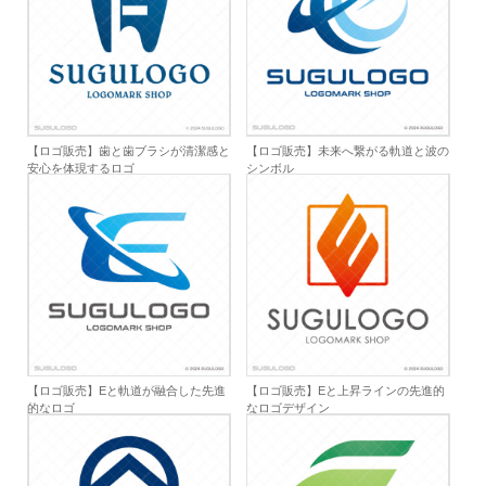
【ロゴ販売】歯と歯ブラシが清潔感と
【ロゴ販売】未来へ繋がる軌道と波の
安心を体現するロゴ
シンボル
【ロゴ販売】Eと軌道が融合した先進
【ロゴ販売】Eと上昇ラインの先進的
的なロゴ
なロゴデザイン