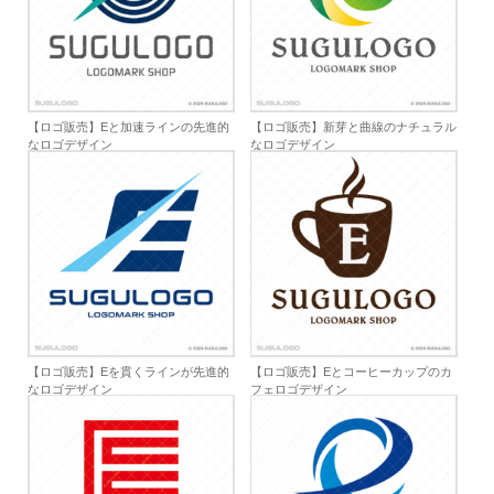
【ロゴ販売】Eと加速ラインの先進的
【ロゴ販売】新芽と曲線のナチュラル
なロゴデザイン
なロゴデザイン
【ロゴ販売】Eを貫くラインが先進的
【ロゴ販売】Eとコーヒーカップのカ
なロゴデザイン
フェロゴデザイン