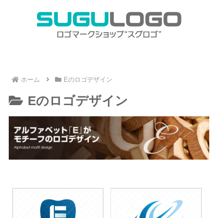
ホーム
Eのロゴデザイン
Eのロゴデザイン